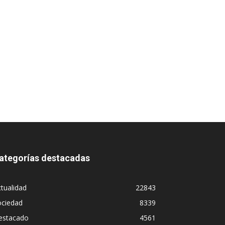
ategorías destacadas
tualidad
22843
ociedad
8339
estacado
4561