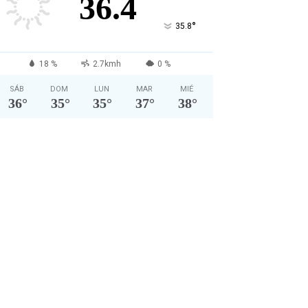
36.4
°
35.8
18 %
2.7kmh
0 %
SÁB
DOM
LUN
MAR
MIÉ
36
°
35
°
35
°
37
°
38
°