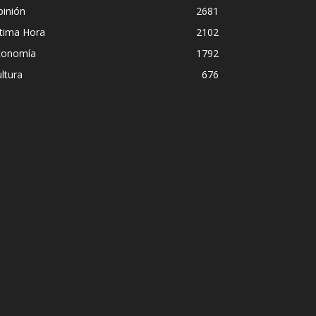
pinión
2681
ltima Hora
2102
conomía
1792
ltura
676
Diego Leuco pintaba para bueno en 
pero prefirió derrapar y terminar 
streaming sin categoría en LUZU 
Iñigo Almuena
-
4 agosto, 2026