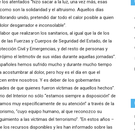
 los atentados “hizo sacar a la luz, una vez más, esas
como son la solidaridad y el altruismo. Aquellos días
lorando unido, pretendió dar todo el calor posible a quien
dolor desgarrador e inconsolable”.
 labor que realizaron los sanitarios, al igual que la de los
e las Fuerzas y Cuerpos de Seguridad del Estado, de la
rotección Civil y Emergencias, y del resto de personas y
rójimo el leitmotiv de sus vidas durante aquellas jornadas”.
s españoles hemos sufrido mucho y durante mucho tiempo
 acostumbrar al dolor, pero hoy es el día en que el
cen entre nosotros. Y es deber de los gobernantes
dades de que quienes fueron víctimas de aquellos hechos”.
io del Interior no sólo “estamos siempre a disposición” de
upamos muy específicamente de su atención” a través de la
rrorismo, “cuyo equipo humano, al que reconozco su
guimiento a las víctimas del terrorismo”. “En estos años –
e los recursos disponibles y les han informado sobre las