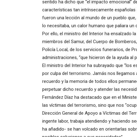
sentido ha dicho que “el impacto emocional” de
características tan intrínsecamente españolas 
fueron una lección al mundo de un pueblo que, l
lo necesitaba, un calor humano que paliara un 
Por ello, el ministro del Interior ha ensalzado la
miembros del Samur, del Cuerpo de Bomberos, d
Policía Local, de los servicios funerarios, de P
administraciones, “que hicieron de la ayuda al p
El ministro del Interior ha subrayado que “lo
por culpa del terrorismo. Jamás nos llegamos a
recuerdo y la memoria de todos ellos permane
perpetuar dicho recuerdo y atender las necesi
Fernández Díaz ha destacado que en el Minister
las víctimas del terrorismo, sino que nos “oc
Dirección General de Apoyo a Víctimas del Te
ingente labor, trabaja atendiendo y haciendo se
ha añadido- se han volcado en orientarlas sobr