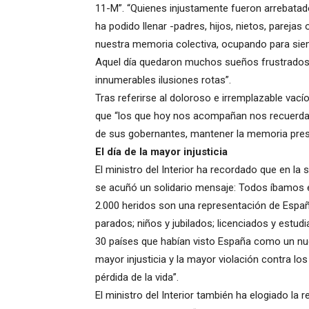
11-M”. “Quienes injustamente fueron arrebatad
ha podido llenar -padres, hijos, nietos, pareja
nuestra memoria colectiva, ocupando para siemp
Aquel día quedaron muchos sueños frustrados,
innumerables ilusiones rotas”.
Tras referirse al doloroso e irremplazable vací
que “los que hoy nos acompañan nos recuerdan
de sus gobernantes, mantener la memoria prese
El día de la mayor injusticia
El ministro del Interior ha recordado que en l
se acuñó un solidario mensaje: Todos íbamos en
2.000 heridos son una representación de Españ
parados; niños y jubilados; licenciados y estu
30 países que habían visto España como un nue
mayor injusticia y la mayor violación contra lo
pérdida de la vida”.
El ministro del Interior también ha elogiado la