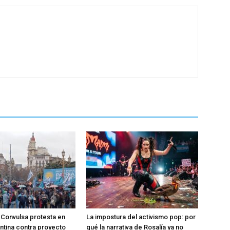
Convulsa protesta en
La impostura del activismo pop: por
entina contra proyecto
qué la narrativa de Rosalía ya no