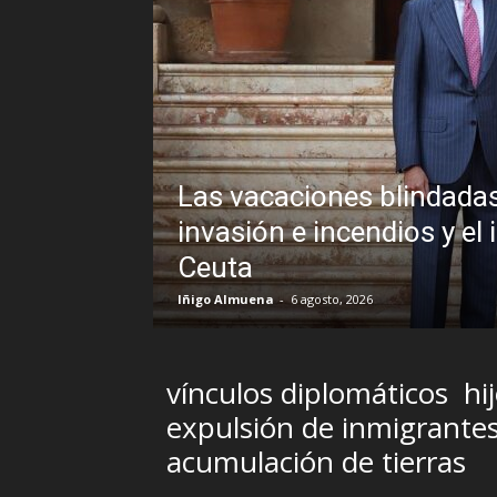
nchez frente a un
eto al Rey en
Sin disimulo: la 
Brasil y la sombr
R.C. Gómez
-
5 agosto, 2026
vínculos diplomáticos
hi
expulsión de inmigrante
acumulación de tierras