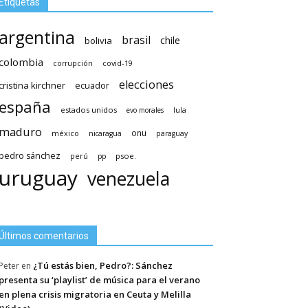
Etiquetas
argentina
brasil
chile
bolivia
colombia
covid-19
corrupción
elecciones
cristina kirchner
ecuador
españa
estados unidos
lula
evo morales
maduro
méxico
onu
nicaragua
paraguay
pedro sánchez
psoe.
perú
pp
uruguay
venezuela
Últimos comentarios
¿Tú estás bien, Pedro?: Sánchez
Peter
en
presenta su ‘playlist’ de música para el verano
en plena crisis migratoria en Ceuta y Melilla