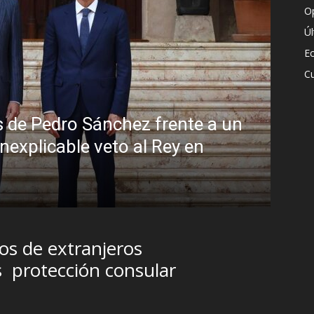
O
Ú
E
Cu
peligrosa promiscuidad institucional en
a del Foro de São Paulo
jos de extranjeros
s
protección consular