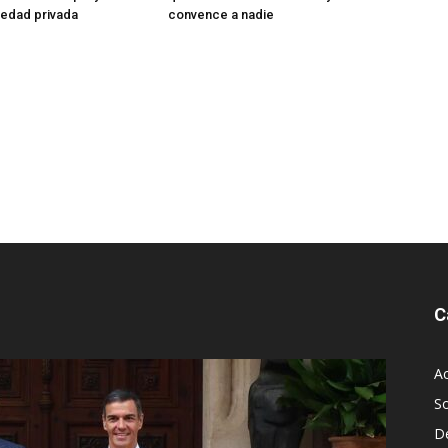
iedad privada
convence a nadie
C
Ac
S
D