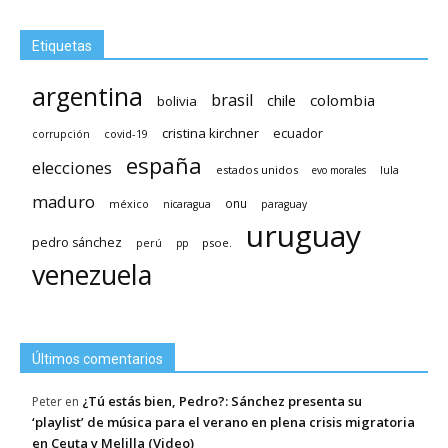
Etiquetas
argentina
brasil
chile
colombia
bolivia
cristina kirchner
ecuador
covid-19
corrupción
españa
elecciones
estados unidos
lula
evo morales
maduro
méxico
onu
nicaragua
paraguay
uruguay
pedro sánchez
psoe.
perú
pp
venezuela
Últimos comentarios
¿Tú estás bien, Pedro?: Sánchez presenta su
Peter
en
‘playlist’ de música para el verano en plena crisis migratoria
en Ceuta y Melilla (Video)