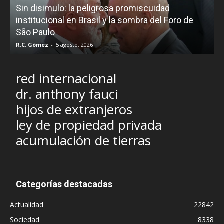
Sin disimulo: la peligrosa promiscuidad
p
e
institucional en Brasil y la sombra del Foro de
São Paulo
R.C. Gómez
-
5 agosto, 2026
I
red internacional
dr. anthony fauci
hijos de extranjeros
ley de propiedad privada
acumulación de tierras
Categorías destacadas
Actualidad
22842
Sociedad
8338