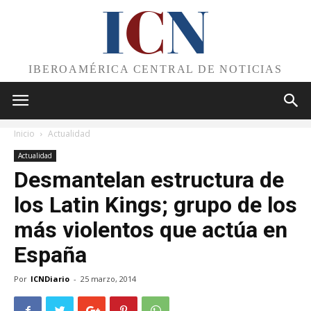
I
C
N
IBEROAMÉRICA CENTRAL DE NOTICIAS
Inicio
Actualidad
Actualidad
Desmantelan estructura de
los Latin Kings; grupo de los
más violentos que actúa en
España
Por
ICNDiario
-
25 marzo, 2014