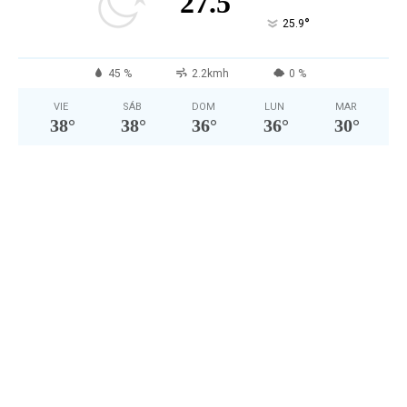
27.5
°
25.9
45 %
2.2kmh
0 %
VIE
SÁB
DOM
LUN
MAR
38
°
38
°
36
°
36
°
30
°