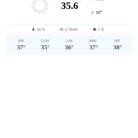
°
35.6
°
35
20 %
2.7kmh
1 %
SÁB
DOM
LUN
MAR
MIÉ
37
°
35
°
36
°
37
°
38
°