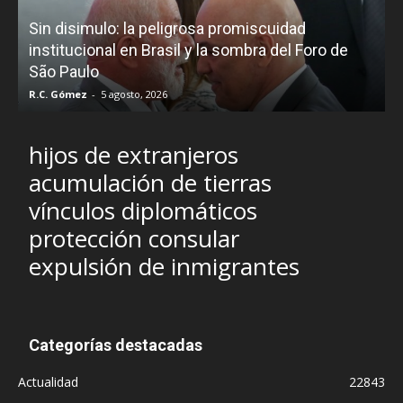
D
Sin disimulo: la peligrosa promiscuidad
p
e
institucional en Brasil y la sombra del Foro de
São Paulo
R.C. Gómez
-
5 agosto, 2026
I
hijos de extranjeros
acumulación de tierras
vínculos diplomáticos
protección consular
expulsión de inmigrantes
Categorías destacadas
Actualidad
22843