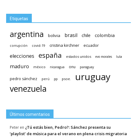
Etiquetas
argentina
brasil
chile
colombia
bolivia
cristina kirchner
ecuador
covid-19
corrupción
españa
elecciones
estados unidos
lula
evo morales
maduro
méxico
onu
nicaragua
paraguay
uruguay
pedro sánchez
psoe.
perú
pp
venezuela
Últimos comentarios
¿Tú estás bien, Pedro?: Sánchez presenta su
Peter
en
‘playlist’ de música para el verano en plena crisis migratoria