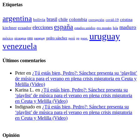
Etiquetas
argentina
brasil
chile
colombia
bolivia
cristina
covid-19
corrupción
españa
elecciones
maduro
kirchner
ecuador
estados unidos
lula
evo morales
uruguay
pedro sánchez
méxico
onu
psoe.
nicaragua
paraguay
perú
pp
venezuela
Últimos comentarios
Peter
en
¿Tú estás bien, Pedro?: Sánchez presenta su ‘playlist’
de música para el verano en plena crisis migratoria en Ceuta y
Melilla (Video)
Karina L.
en
¿Tú estás bien, Pedro?: Sánchez presenta su
‘playlist’ de música para el verano en plena crisis migratoria
en Ceuta y Melilla (Video)
Indignado
en
¿Tú estás bien, Pedro?: Sánchez presenta su
‘playlist’ de música para el verano en plena crisis migratoria
en Ceuta y Melilla (Video)
Opinión