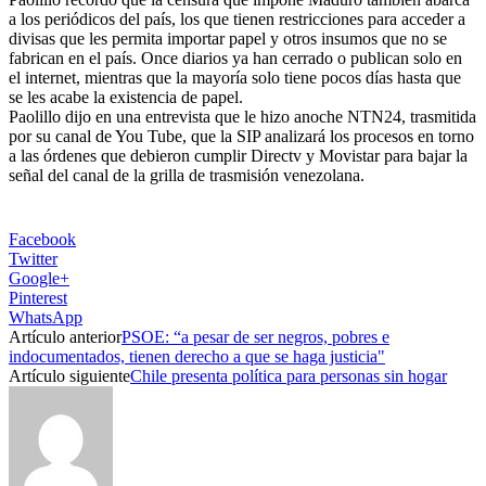
a los periódicos del país, los que tienen restricciones para acceder a
divisas que les permita importar papel y otros insumos que no se
fabrican en el país. Once diarios ya han cerrado o publican solo en
el internet, mientras que la mayoría solo tiene pocos días hasta que
se les acabe la existencia de papel.
Paolillo dijo en una entrevista que le hizo anoche NTN24, trasmitida
por su canal de You Tube, que la SIP analizará los procesos en torno
a las órdenes que debieron cumplir Directv y Movistar para bajar la
señal del canal de la grilla de trasmisión venezolana.
Facebook
Twitter
Google+
Pinterest
WhatsApp
Artículo anterior
PSOE: “a pesar de ser negros, pobres e
indocumentados, tienen derecho a que se haga justicia"
Artículo siguiente
Chile presenta política para personas sin hogar