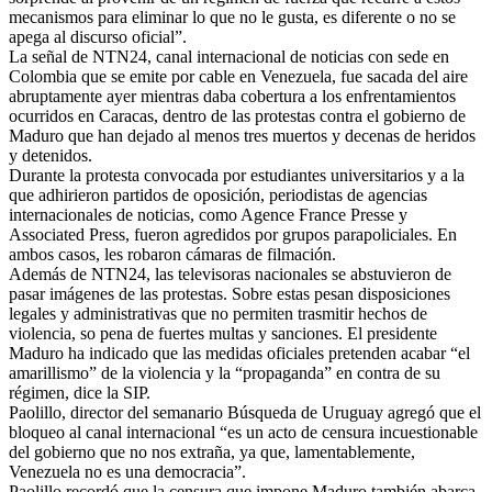
mecanismos para eliminar lo que no le gusta, es diferente o no se
apega al discurso oficial”.
La señal de NTN24, canal internacional de noticias con sede en
Colombia que se emite por cable en Venezuela, fue sacada del aire
abruptamente ayer mientras daba cobertura a los enfrentamientos
ocurridos en Caracas, dentro de las protestas contra el gobierno de
Maduro que han dejado al menos tres muertos y decenas de heridos
y detenidos.
Durante la protesta convocada por estudiantes universitarios y a la
que adhirieron partidos de oposición, periodistas de agencias
internacionales de noticias, como Agence France Presse y
Associated Press, fueron agredidos por grupos parapoliciales. En
ambos casos, les robaron cámaras de filmación.
Además de NTN24, las televisoras nacionales se abstuvieron de
pasar imágenes de las protestas. Sobre estas pesan disposiciones
legales y administrativas que no permiten trasmitir hechos de
violencia, so pena de fuertes multas y sanciones. El presidente
Maduro ha indicado que las medidas oficiales pretenden acabar “el
amarillismo” de la violencia y la “propaganda” en contra de su
régimen, dice la SIP.
Paolillo, director del semanario Búsqueda de Uruguay agregó que el
bloqueo al canal internacional “es un acto de censura incuestionable
del gobierno que no nos extraña, ya que, lamentablemente,
Venezuela no es una democracia”.
Paolillo recordó que la censura que impone Maduro también abarca