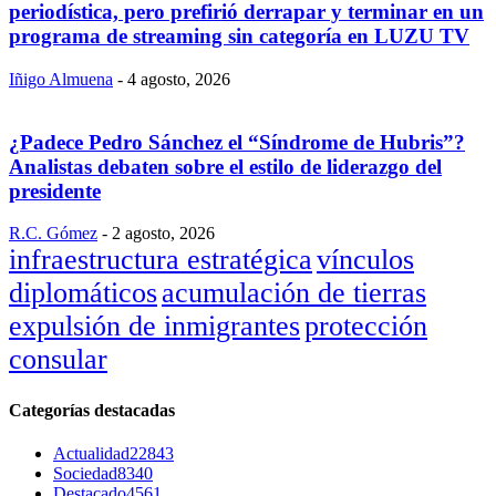
periodística, pero prefirió derrapar y terminar en un
programa de streaming sin categoría en LUZU TV
Iñigo Almuena
-
4 agosto, 2026
¿Padece Pedro Sánchez el “Síndrome de Hubris”?
Analistas debaten sobre el estilo de liderazgo del
presidente
R.C. Gómez
-
2 agosto, 2026
infraestructura estratégica
vínculos
diplomáticos
acumulación de tierras
expulsión de inmigrantes
protección
consular
Categorías destacadas
Actualidad
22843
Sociedad
8340
Destacado
4561