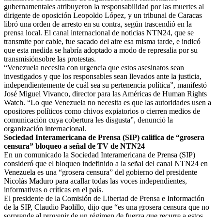
gubernamentales atribuyeron la responsabilidad por las muertes al
dirigente de oposición Leopoldo López, y un tribunal de Caracas
libró una orden de arresto en su contra, según trascendió en la
prensa local. El canal internacional de noticias NTN24, que se
transmite por cable, fue sacado del aire esa misma tarde, e indicó
que esta medida se habría adoptado a modo de represalia por su
transmisiónsobre las protestas.
“Venezuela necesita con urgencia que estos asesinatos sean
investigados y que los responsables sean llevados ante la justicia,
independientemente de cuál sea su pertenencia política”, manifestó
José Miguel Vivanco, director para las Américas de Human Rights
Watch. “Lo que Venezuela no necesita es que las autoridades usen a
opositores políticos como chivos expiatorios o cierren medios de
comunicación cuya cobertura les disgusta”, denunció la
organización internacional.
Sociedad Interamericana de Prensa (SIP) califica de “grosera
censura” bloqueo a señal de TV de NTN24
En un comunicado la Sociedad Interamericana de Prensa (SIP)
consideró que el bloqueo indefinido a la señal del canal NTN24 en
Venezuela es una “grosera censura” del gobierno del presidente
Nicolás Maduro para acallar todas las voces independientes,
informativas o críticas en el país.
El presidente de la Comisión de Libertad de Prensa e Información
de la SIP, Claudio Paolillo, dijo que “es una grosera censura que no
sorprende al provenir de un régimen de fuerza que recurre a estos