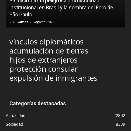
Sin disimulo: la peligrosa promiscuidad
p
e
institucional en Brasil y la sombra del Foro de
São Paulo
R.C. Gómez
-
5 agosto, 2026
I
vínculos diplomáticos
acumulación de tierras
hijos de extranjeros
protección consular
expulsión de inmigrantes
Categorías destacadas
Actualidad
22842
Sociedad
8339