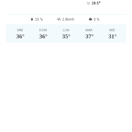
°
28.5
25 %
2.8kmh
0 %
SÁB
DOM
LUN
MAR
MIÉ
36
°
36
°
35
°
37
°
31
°