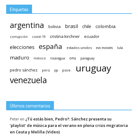
Etiquetas
argentina
brasil
chile
colombia
bolivia
cristina kirchner
ecuador
covid-19
corrupción
españa
elecciones
estados unidos
lula
evo morales
maduro
méxico
onu
nicaragua
paraguay
uruguay
pedro sánchez
psoe.
perú
pp
venezuela
Últimos comentarios
¿Tú estás bien, Pedro?: Sánchez presenta su
Peter
en
‘playlist’ de música para el verano en plena crisis migratoria
en Ceuta y Melilla (Video)