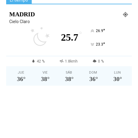
El tiempo
MADRID
Cielo Claro
°
26.9
°
25.7
°
23.3
42 %
1.8kmh
0 %
JUE
VIE
SÁB
DOM
LUN
36
°
38
°
38
°
36
°
30
°