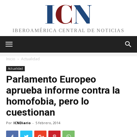
I
C
N
IBEROAMÉRICA CENTRAL DE NOTICIAS
Inicio
Actualidad
Actualidad
Parlamento Europeo
aprueba informe contra la
homofobia, pero lo
cuestionan
Por
ICNDiario
-
5 febrero, 2014