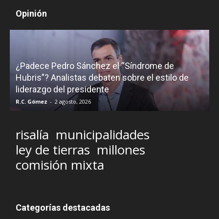
Opinión
¿Padece Pedro Sánchez el “Síndrome de
C
Hubris”? Analistas debaten sobre el estilo de
c
liderazgo del presidente
R.C. Gómez
-
2 agosto, 2026
M
risalía
municipalidades
ley de tierras
millones
comisión mixta
Categorías destacadas