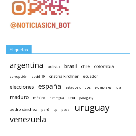
Etiquetas
argentina
brasil
chile
colombia
bolivia
cristina kirchner
ecuador
covid-19
corrupción
españa
elecciones
estados unidos
lula
evo morales
maduro
méxico
onu
nicaragua
paraguay
uruguay
pedro sánchez
psoe.
perú
pp
venezuela