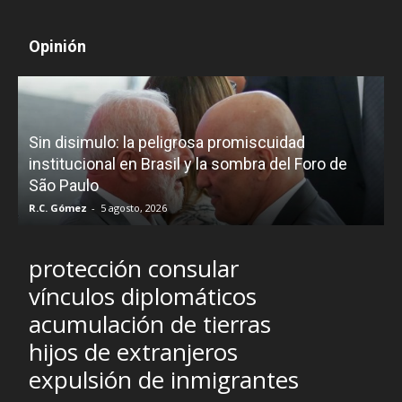
Opinión
D
Sin disimulo: la peligrosa promiscuidad
p
e
institucional en Brasil y la sombra del Foro de
São Paulo
R.C. Gómez
-
5 agosto, 2026
I
protección consular
vínculos diplomáticos
acumulación de tierras
hijos de extranjeros
expulsión de inmigrantes