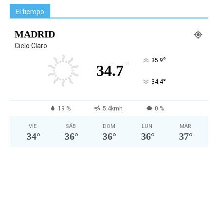
El tiempo
MADRID
Cielo Claro
°
35.9
°
34.7
°
34.4
19 %
5.4kmh
0 %
VIE
SÁB
DOM
LUN
MAR
34
°
36
°
36
°
36
°
37
°