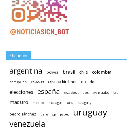
Etiquetas
argentina
brasil
chile
colombia
bolivia
cristina kirchner
ecuador
covid-19
corrupción
españa
elecciones
estados unidos
lula
evo morales
maduro
méxico
onu
nicaragua
paraguay
uruguay
pedro sánchez
psoe.
perú
pp
venezuela