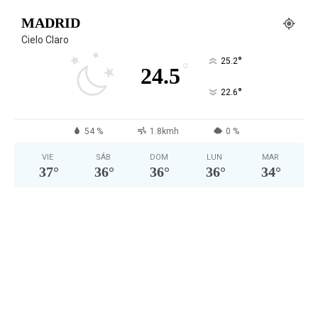
MADRID
Cielo Claro
°
25.2
°
24.5
°
22.6
54 %
1.8kmh
0 %
VIE
SÁB
DOM
LUN
MAR
37
°
36
°
36
°
36
°
34
°