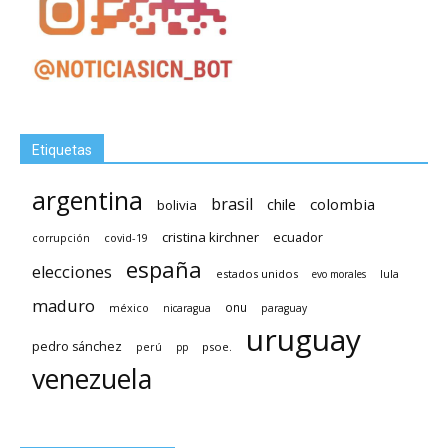
Etiquetas
argentina
brasil
chile
colombia
bolivia
cristina kirchner
ecuador
covid-19
corrupción
españa
elecciones
estados unidos
lula
evo morales
maduro
méxico
onu
nicaragua
paraguay
uruguay
pedro sánchez
psoe.
perú
pp
venezuela