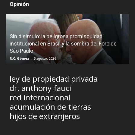
Opinión
D
Sin disimulo: la peligrosa promiscuidad
p
e
institucional en Brasil y la sombra del Foro de
São Paulo
R.C. Gómez
-
5 agosto, 2026
I
ley de propiedad privada
dr. anthony fauci
red internacional
acumulación de tierras
hijos de extranjeros