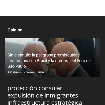
Opinión
D
Sin disimulo: la peligrosa promiscuidad
p
e
institucional en Brasil y la sombra del Foro de
São Paulo
R.C. Gómez
-
5 agosto, 2026
I
protección consular
expulsión de inmigrantes
infraestructura estratégica