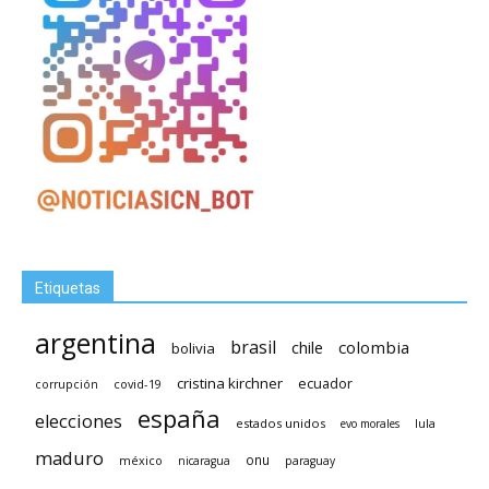
Etiquetas
argentina
brasil
chile
colombia
bolivia
cristina kirchner
ecuador
covid-19
corrupción
españa
elecciones
estados unidos
lula
evo morales
maduro
méxico
onu
nicaragua
paraguay