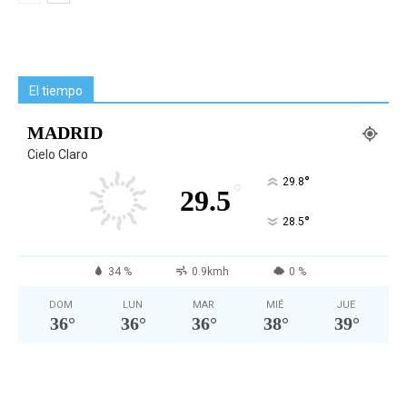
El tiempo
MADRID
Cielo Claro
°
29.8
°
29.5
°
28.5
34 %
0.9kmh
0 %
DOM
LUN
MAR
MIÉ
JUE
36
°
36
°
36
°
38
°
39
°