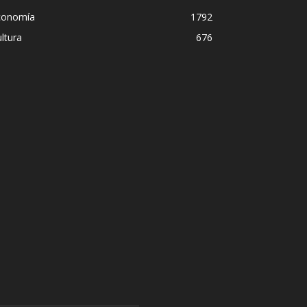
conomía
1792
ltura
676
Diego Leuco pintaba para b
onal en
pero prefirió derrapar y t
streaming sin categoría e
Iñigo Almuena
-
4 agosto, 2026