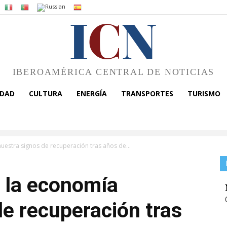
I
C
N
IBEROAMÉRICA CENTRAL DE NOTICIAS
EDAD
CULTURA
ENERGÍA
TRANSPORTES
TURISMO
uestra signos de recuperación tras años de...
e la economía
e recuperación tras