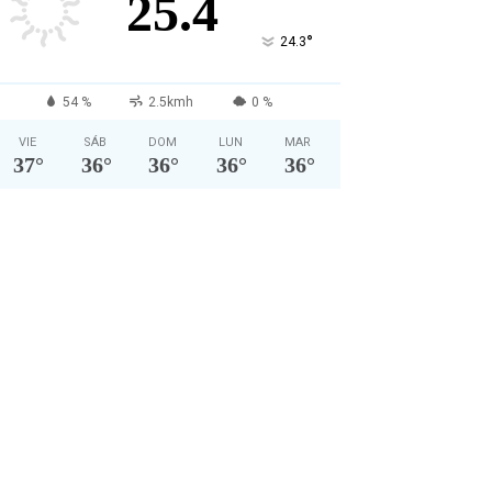
25.4
°
24.3
54 %
2.5kmh
0 %
VIE
SÁB
DOM
LUN
MAR
37
°
36
°
36
°
36
°
36
°