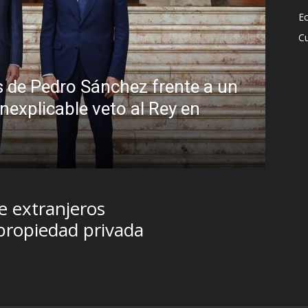
E
Cu
ulo: la peligrosa promiscuidad instituci
la sombra del Foro de São Paulo
sto, 2026
de extranjeros
 propiedad privada