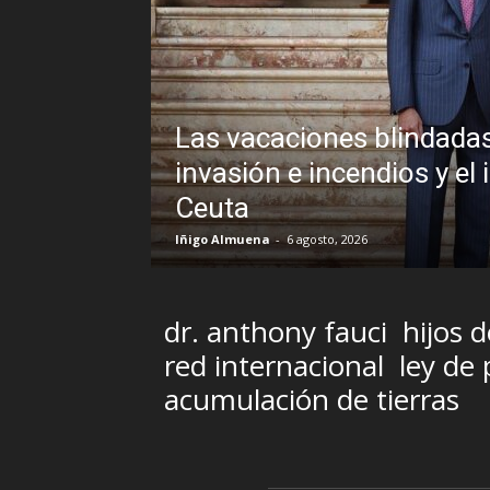
edro Sánchez frente a un
icable veto al Rey en
Sin disim
Brasil y 
R.C. Gómez
-
5 ago
dr. anthony fauci
hijos 
red internacional
ley de
acumulación de tierras