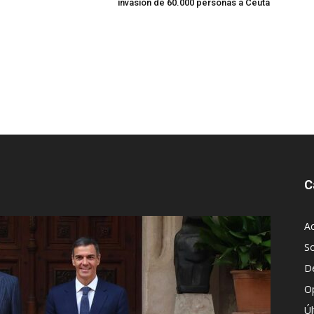
invasión de 60.000 personas a Ceuta
C
Ac
S
D
O
Ú