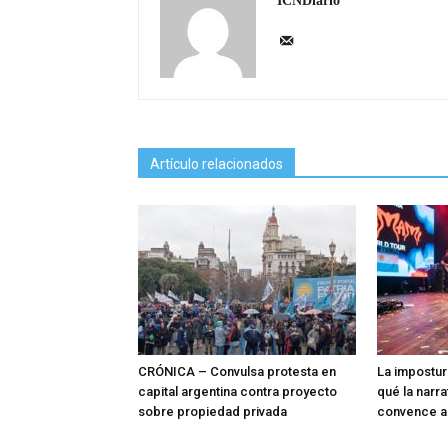
ICNDiario
Artículo relacionados
CRÓNICA – Convulsa protesta en
La impostur
capital argentina contra proyecto
qué la narra
sobre propiedad privada
convence a