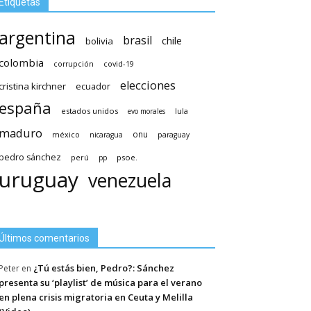
Etiquetas
argentina
brasil
chile
bolivia
colombia
covid-19
corrupción
elecciones
cristina kirchner
ecuador
españa
estados unidos
lula
evo morales
maduro
méxico
onu
nicaragua
paraguay
pedro sánchez
psoe.
perú
pp
uruguay
venezuela
Últimos comentarios
¿Tú estás bien, Pedro?: Sánchez
Peter
en
presenta su ‘playlist’ de música para el verano
en plena crisis migratoria en Ceuta y Melilla