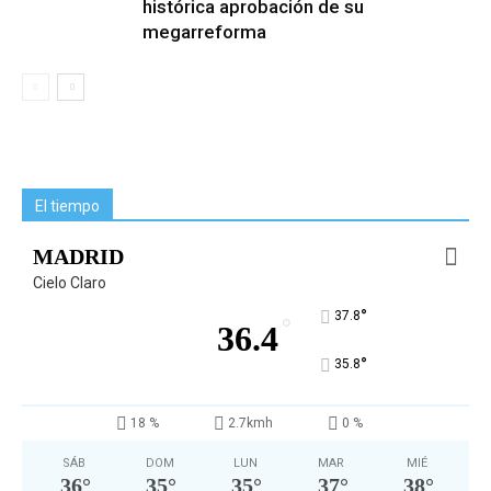
histórica aprobación de su
megarreforma
El tiempo
MADRID
Cielo Claro
°
37.8
°
36.4
°
35.8
18 %
2.7kmh
0 %
SÁB
DOM
LUN
MAR
MIÉ
36
°
35
°
35
°
37
°
38
°