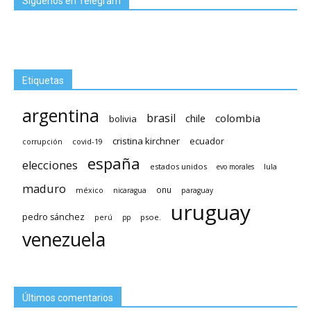
Síguenos en Telegram
Etiquetas
argentina
brasil
chile
colombia
bolivia
cristina kirchner
ecuador
covid-19
corrupción
españa
elecciones
estados unidos
lula
evo morales
maduro
méxico
onu
nicaragua
paraguay
uruguay
pedro sánchez
psoe.
perú
pp
venezuela
Últimos comentarios