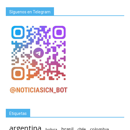
Síguenos en Telegram
Etiquetas
argentina
brasil
chile
colombia
bolivia