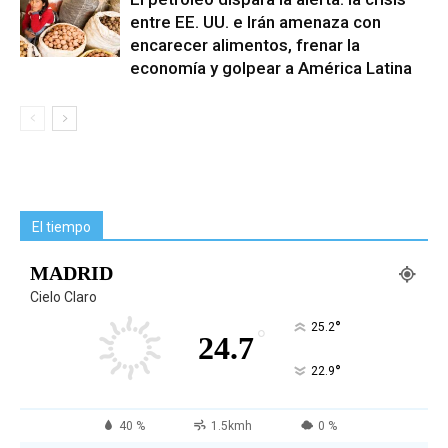
entre EE. UU. e Irán amenaza con
encarecer alimentos, frenar la
economía y golpear a América Latina
El tiempo
MADRID
Cielo Claro
°
25.2
°
24.7
°
22.9
40 %
1.5kmh
0 %