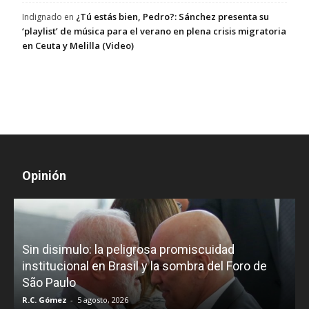
¿Tú estás bien, Pedro?: Sánchez presenta su
Indignado
en
‘playlist’ de música para el verano en plena crisis migratoria
en Ceuta y Melilla (Video)
Opinión
D
Sin disimulo: la peligrosa promiscuidad
p
e
institucional en Brasil y la sombra del Foro de
São Paulo
R.C. Gómez
-
5 agosto, 2026
I