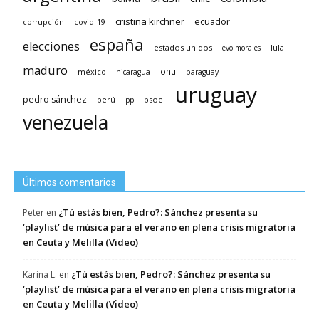
cristina kirchner
ecuador
covid-19
corrupción
españa
elecciones
estados unidos
lula
evo morales
maduro
méxico
onu
nicaragua
paraguay
uruguay
pedro sánchez
psoe.
perú
pp
venezuela
Últimos comentarios
¿Tú estás bien, Pedro?: Sánchez presenta su
Peter
en
‘playlist’ de música para el verano en plena crisis migratoria
en Ceuta y Melilla (Video)
¿Tú estás bien, Pedro?: Sánchez presenta su
Karina L.
en
‘playlist’ de música para el verano en plena crisis migratoria
en Ceuta y Melilla (Video)