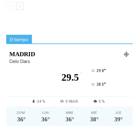
El tiempo
MADRID
Cielo Claro
°
29.8
°
29.5
°
28.5
34 %
0.9kmh
0 %
DOM
LUN
MAR
MIÉ
JUE
36
°
36
°
36
°
38
°
39
°