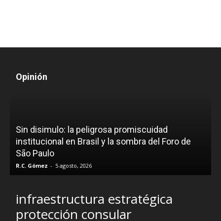
Opinión
D
Sin disimulo: la peligrosa promiscuidad
p
e
institucional en Brasil y la sombra del Foro de
São Paulo
R.C. Gómez
-
5 agosto, 2026
I
infraestructura estratégica
protección consular