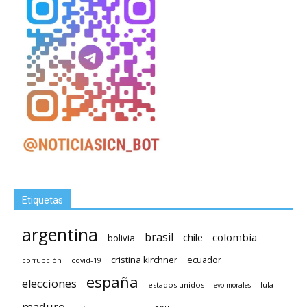
Etiquetas
argentina
brasil
chile
colombia
bolivia
cristina kirchner
ecuador
covid-19
corrupción
españa
elecciones
estados unidos
lula
evo morales
maduro