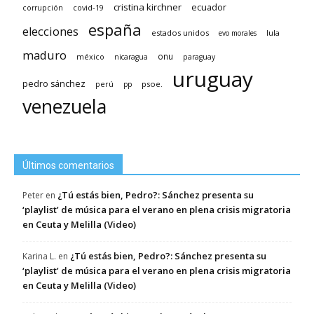
cristina kirchner
ecuador
covid-19
corrupción
españa
elecciones
estados unidos
lula
evo morales
maduro
méxico
onu
nicaragua
paraguay
uruguay
pedro sánchez
psoe.
perú
pp
venezuela
Últimos comentarios
¿Tú estás bien, Pedro?: Sánchez presenta su
Peter
en
‘playlist’ de música para el verano en plena crisis migratoria
en Ceuta y Melilla (Video)
¿Tú estás bien, Pedro?: Sánchez presenta su
Karina L.
en
‘playlist’ de música para el verano en plena crisis migratoria
en Ceuta y Melilla (Video)