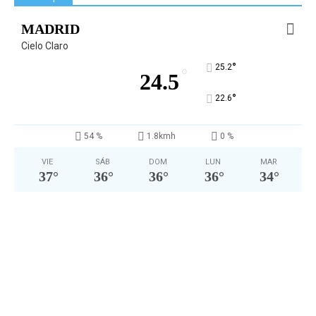
MADRID
Cielo Claro
°
25.2
°
24.5
°
22.6
54 %
1.8kmh
0 %
VIE
SÁB
DOM
LUN
MAR
37
°
36
°
36
°
36
°
34
°