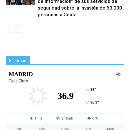
de información” de sus servicios de
seguridad sobre la invasión de 60.000
personas a Ceuta
El tiempo
MADRID
Cielo Claro
°
38
°
36.9
°
36.3
14 %
3.1kmh
0 %
VIE
SÁB
DOM
LUN
MAR