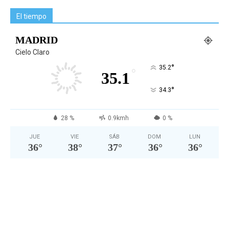
El tiempo
MADRID
Cielo Claro
°
35.2
°
35.1
°
34.3
28 %
0.9kmh
0 %
JUE
VIE
SÁB
DOM
LUN
36
°
38
°
37
°
36
°
36
°