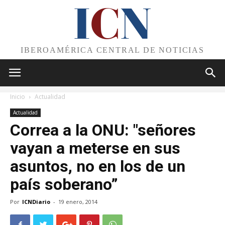
I
C
N
IBEROAMÉRICA CENTRAL DE NOTICIAS
Inicio
Actualidad
Actualidad
Correa a la ONU: "señores
vayan a meterse en sus
asuntos, no en los de un
país soberano”
Por
ICNDiario
-
19 enero, 2014