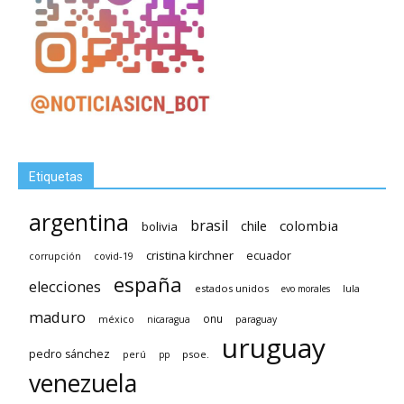
Etiquetas
argentina
brasil
chile
colombia
bolivia
cristina kirchner
ecuador
covid-19
corrupción
españa
elecciones
estados unidos
lula
evo morales
maduro
méxico
onu
nicaragua
paraguay
uruguay
pedro sánchez
psoe.
perú
pp
venezuela