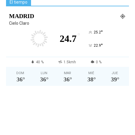
El tiempo
MADRID
Cielo Claro
°
25.2
°
24.7
°
22.9
40 %
1.5kmh
0 %
DOM
LUN
MAR
MIÉ
JUE
36
°
36
°
36
°
38
°
39
°