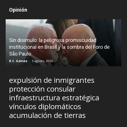
Opinión
D
Sin disimulo: la peligrosa promiscuidad
p
e
institucional en Brasil y la sombra del Foro de
São Paulo
R.C. Gómez
-
5 agosto, 2026
I
expulsión de inmigrantes
protección consular
infraestructura estratégica
vínculos diplomáticos
acumulación de tierras