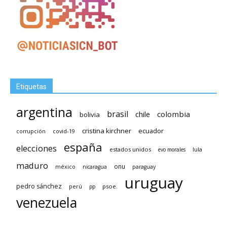
Etiquetas
argentina
brasil
chile
colombia
bolivia
cristina kirchner
ecuador
covid-19
corrupción
españa
elecciones
estados unidos
lula
evo morales
maduro
méxico
onu
nicaragua
paraguay
uruguay
pedro sánchez
psoe.
perú
pp
venezuela