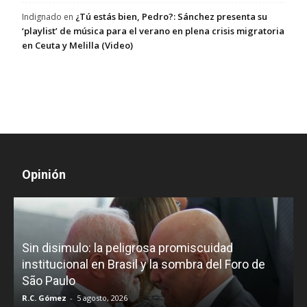
¿Tú estás bien, Pedro?: Sánchez presenta su
Indignado
en
‘playlist’ de música para el verano en plena crisis migratoria
en Ceuta y Melilla (Video)
Opinión
D
Sin disimulo: la peligrosa promiscuidad
p
e
institucional en Brasil y la sombra del Foro de
São Paulo
R.C. Gómez
-
5 agosto, 2026
I