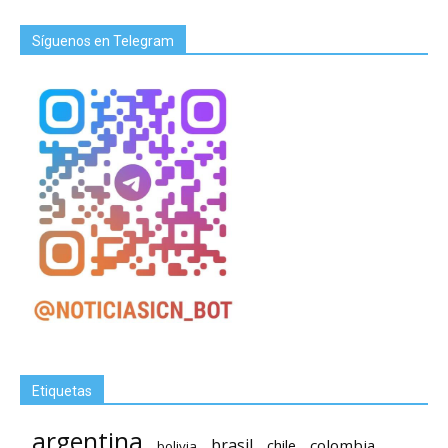
Síguenos en Telegram
Etiquetas
argentina
brasil
chile
colombia
bolivia