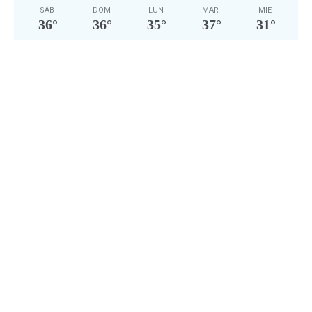
SÁB
DOM
LUN
MAR
MIÉ
36
°
36
°
35
°
37
°
31
°