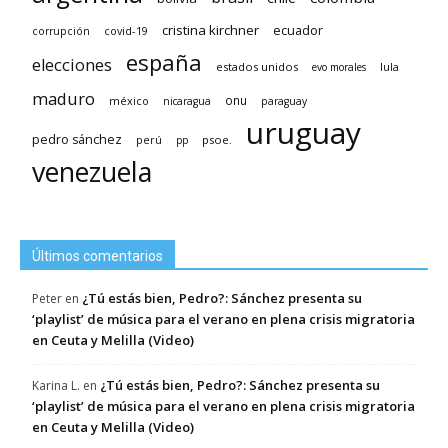
cristina kirchner
ecuador
covid-19
corrupción
españa
elecciones
estados unidos
lula
evo morales
maduro
méxico
onu
nicaragua
paraguay
uruguay
pedro sánchez
psoe.
perú
pp
venezuela
Últimos comentarios
¿Tú estás bien, Pedro?: Sánchez presenta su
Peter
en
‘playlist’ de música para el verano en plena crisis migratoria
en Ceuta y Melilla (Video)
¿Tú estás bien, Pedro?: Sánchez presenta su
Karina L.
en
‘playlist’ de música para el verano en plena crisis migratoria
en Ceuta y Melilla (Video)