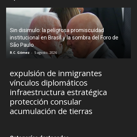
D
Sin disimulo: la peligrosa promiscuidad
p
e
institucional en Brasil y la sombra del Foro de
São Paulo
R.C. Gómez
-
5 agosto, 2026
I
expulsión de inmigrantes
vínculos diplomáticos
infraestructura estratégica
protección consular
acumulación de tierras