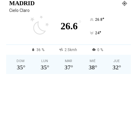
MADRID
Cielo Claro
°
26.8
°
26.6
°
24
36 %
2.5kmh
0 %
DOM
LUN
MAR
MIÉ
JUE
35
°
35
°
37
°
38
°
32
°