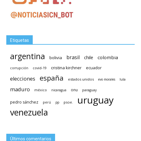
Etiquetas
argentina
brasil
chile
colombia
bolivia
cristina kirchner
ecuador
covid-19
corrupción
españa
elecciones
estados unidos
lula
evo morales
maduro
méxico
onu
nicaragua
paraguay
uruguay
pedro sánchez
psoe.
perú
pp
venezuela
Últimos comentarios