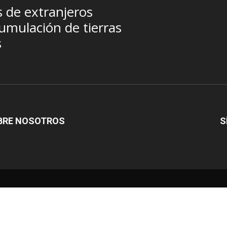
s de extranjeros
umulación de tierras
s
BRE NOSOTROS
S