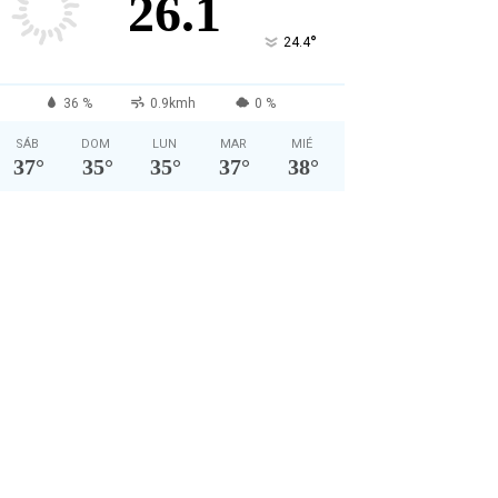
26.1
°
24.4
36 %
0.9kmh
0 %
SÁB
DOM
LUN
MAR
MIÉ
37
°
35
°
35
°
37
°
38
°