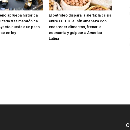
eno aprueba histórica
El petróleo dispara la alerta: la crisis
utaria tras maratónica
entre EE. UU. e Irán amenaza con
oyecto queda a un paso
encarecer alimentos, frenar la
rse en ley
economía y golpear a América
Latina
C