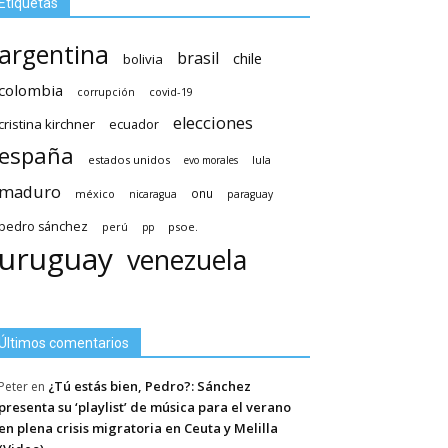
Etiquetas
argentina
brasil
chile
bolivia
colombia
covid-19
corrupción
elecciones
cristina kirchner
ecuador
españa
estados unidos
lula
evo morales
maduro
méxico
onu
nicaragua
paraguay
pedro sánchez
psoe.
perú
pp
uruguay
venezuela
Últimos comentarios
¿Tú estás bien, Pedro?: Sánchez
Peter
en
presenta su ‘playlist’ de música para el verano
en plena crisis migratoria en Ceuta y Melilla