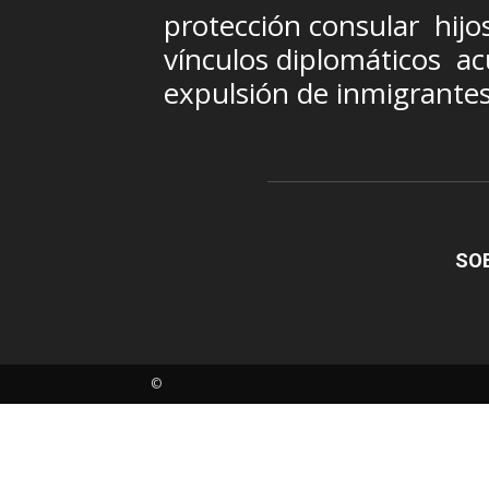
protección consular
hijo
vínculos diplomáticos
ac
expulsión de inmigrante
SO
©