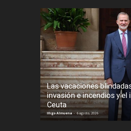
s de Pedro Sánchez frente a un
inexplicable veto al Rey en
Sin
Bra
R.C. 