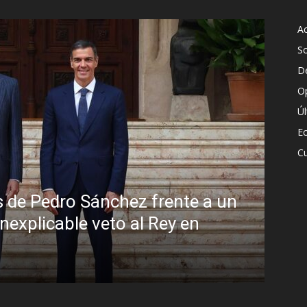
Ac
S
D
O
Ú
E
Cu
 disimulo: la peligrosa promiscuidad ins
sil y la sombra del Foro de São Paulo
Gómez
-
5 agosto, 2026