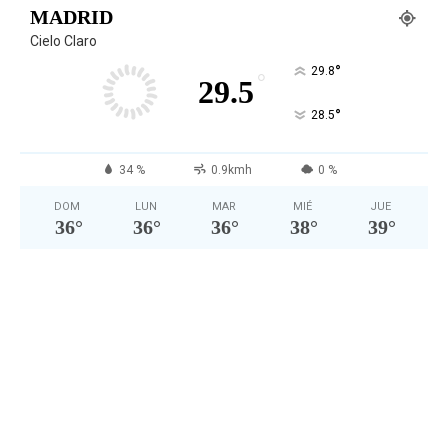
MADRID
Cielo Claro
°
29.8
°
29.5
°
28.5
34 %
0.9kmh
0 %
DOM
LUN
MAR
MIÉ
JUE
36
°
36
°
36
°
38
°
39
°