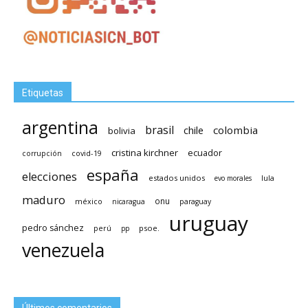
Etiquetas
argentina
brasil
chile
colombia
bolivia
cristina kirchner
ecuador
covid-19
corrupción
españa
elecciones
estados unidos
lula
evo morales
maduro
méxico
onu
nicaragua
paraguay
uruguay
pedro sánchez
psoe.
perú
pp
venezuela