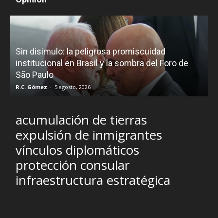
D
Sin disimulo: la peligrosa promiscuidad
p
e
institucional en Brasil y la sombra del Foro de
São Paulo
R.C. Gómez
-
5 agosto, 2026
I
acumulación de tierras
expulsión de inmigrantes
vínculos diplomáticos
protección consular
infraestructura estratégica