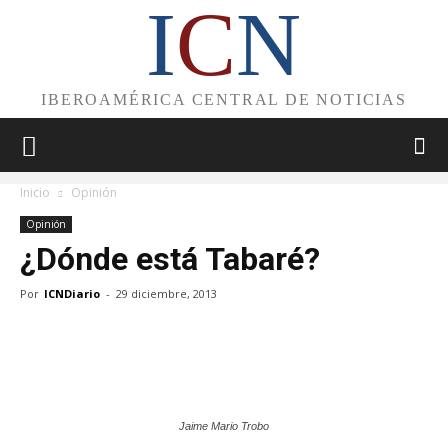
I
C
N
IBEROAMÉRICA CENTRAL DE NOTICIAS
Inicio
Opinión
Opinión
¿Dónde está Tabaré?
Por
ICNDiario
-
29 diciembre, 2013
Jaime Mario Trobo