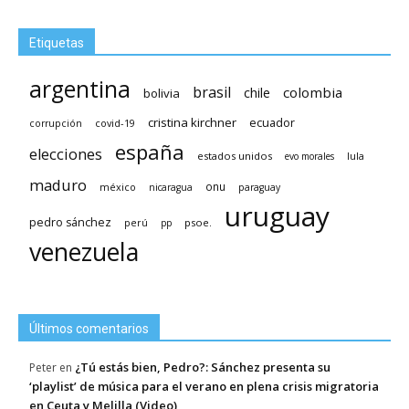
Etiquetas
argentina
brasil
chile
colombia
bolivia
cristina kirchner
ecuador
covid-19
corrupción
españa
elecciones
estados unidos
lula
evo morales
maduro
méxico
onu
nicaragua
paraguay
uruguay
pedro sánchez
psoe.
perú
pp
venezuela
Últimos comentarios
¿Tú estás bien, Pedro?: Sánchez presenta su
Peter
en
‘playlist’ de música para el verano en plena crisis migratoria
en Ceuta y Melilla (Video)