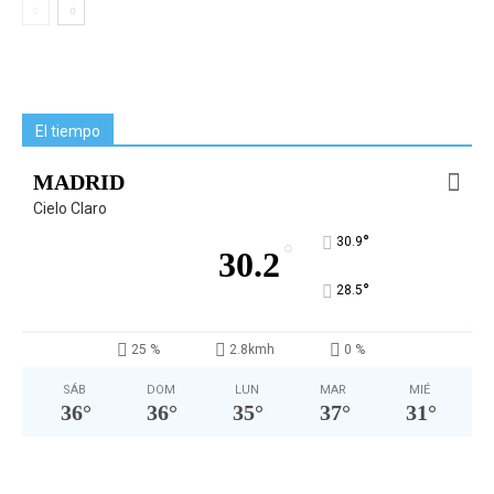
El tiempo
MADRID
Cielo Claro
°
30.9
°
30.2
°
28.5
25 %
2.8kmh
0 %
SÁB
DOM
LUN
MAR
MIÉ
36
°
36
°
35
°
37
°
31
°