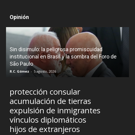
Opinión
D
Sin disimulo: la peligrosa promiscuidad
p
e
institucional en Brasil y la sombra del Foro de
São Paulo
R.C. Gómez
-
5 agosto, 2026
I
protección consular
acumulación de tierras
expulsión de inmigrantes
vínculos diplomáticos
hijos de extranjeros