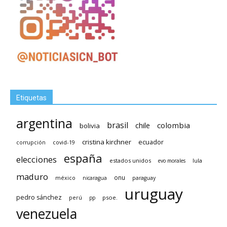
Etiquetas
argentina
brasil
chile
colombia
bolivia
cristina kirchner
ecuador
covid-19
corrupción
españa
elecciones
estados unidos
lula
evo morales
maduro
méxico
onu
nicaragua
paraguay
uruguay
pedro sánchez
psoe.
perú
pp
venezuela