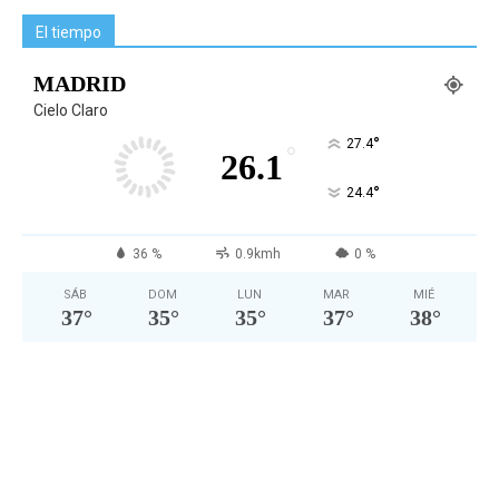
El tiempo
MADRID
Cielo Claro
°
27.4
°
26.1
°
24.4
36 %
0.9kmh
0 %
SÁB
DOM
LUN
MAR
MIÉ
37
°
35
°
35
°
37
°
38
°