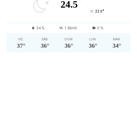
°
24.5
°
22.6
54 %
1.8kmh
0 %
VIE
SÁB
DOM
LUN
MAR
37
°
36
°
36
°
36
°
34
°