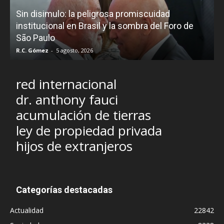
D
Sin disimulo: la peligrosa promiscuidad
p
e
institucional en Brasil y la sombra del Foro de
São Paulo
R.C. Gómez
-
5 agosto, 2026
I
red internacional
dr. anthony fauci
acumulación de tierras
ley de propiedad privada
hijos de extranjeros
Categorías destacadas
Actualidad
22842