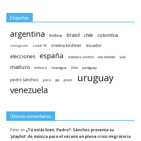
Etiquetas
argentina
brasil
chile
colombia
bolivia
cristina kirchner
ecuador
covid-19
corrupción
españa
elecciones
estados unidos
lula
evo morales
maduro
méxico
onu
nicaragua
paraguay
uruguay
pedro sánchez
psoe.
perú
pp
venezuela
Últimos comentarios
¿Tú estás bien, Pedro?: Sánchez presenta su
Peter
en
‘playlist’ de música para el verano en plena crisis migratoria