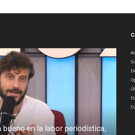
C
Ac
S
D
O
Ú
E
Cu
 periodística,
¿Padece Pedro Sánch