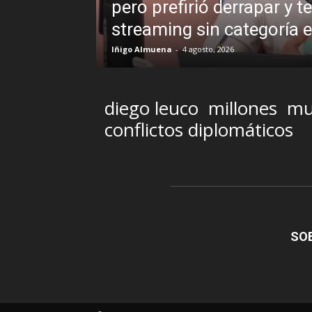
o prefirió derrapar y terminar en un pr
eaming sin categoría en LUZU TV
Almuena
-
4 agosto, 2026
diego leuco
millones
mu
conflictos diplomáticos
SO