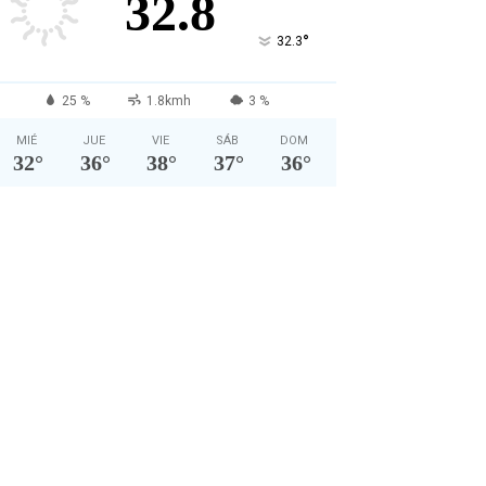
32.8
°
32.3
25 %
1.8kmh
3 %
MIÉ
JUE
VIE
SÁB
DOM
32
°
36
°
38
°
37
°
36
°