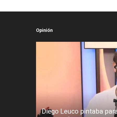
Opinión
go Leuco pintaba para bueno en la labor