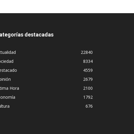
ategorías destacadas
tualidad
22840
ociedad
8334
estacado
4559
pinión
2679
ltima Hora
2100
conomía
1792
ltura
676
ez el “Síndrome de Hubris”?