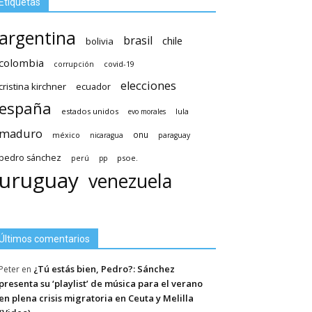
Etiquetas
argentina
brasil
chile
bolivia
colombia
covid-19
corrupción
elecciones
cristina kirchner
ecuador
españa
estados unidos
lula
evo morales
maduro
méxico
onu
nicaragua
paraguay
pedro sánchez
psoe.
perú
pp
uruguay
venezuela
Últimos comentarios
¿Tú estás bien, Pedro?: Sánchez
Peter
en
presenta su ‘playlist’ de música para el verano
en plena crisis migratoria en Ceuta y Melilla