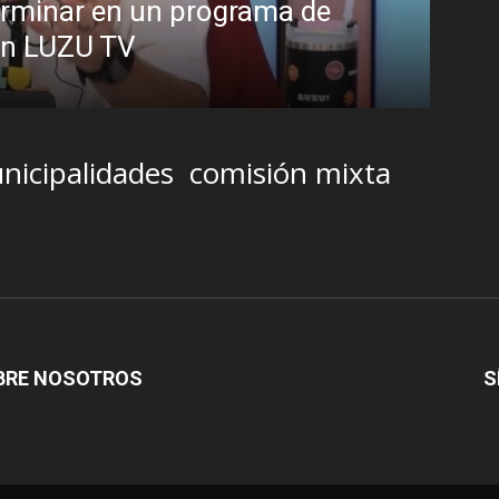
ograma de
Analistas debaten sob
presidente
R.C. Gómez
-
2 agosto, 2026
nicipalidades
comisión mixta
BRE NOSOTROS
S