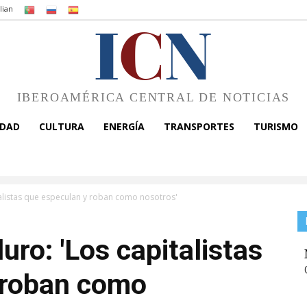
I
C
N
IBEROAMÉRICA CENTRAL DE NOTICIAS
EDAD
CULTURA
ENERGÍA
TRANSPORTES
TURISMO
talistas que especulan y roban como nosotros'
uro: 'Los capitalistas
 roban como