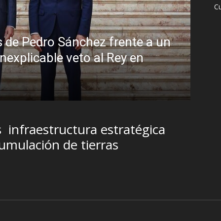
Cu
 la peligrosa promiscuidad institucional
ombra del Foro de São Paulo
6
s
infraestructura estratégica
umulación de tierras