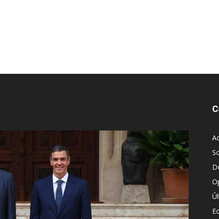
C
Ac
S
D
O
Ú
E