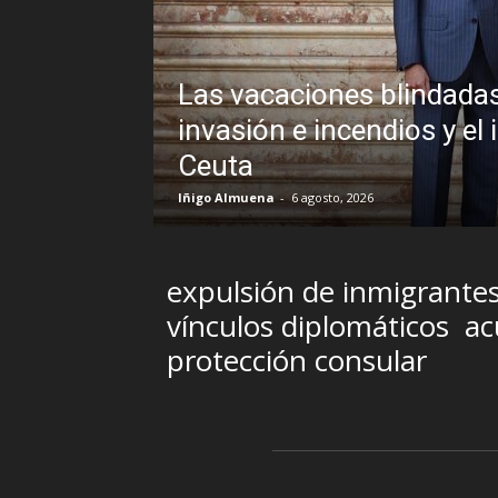
 Sánchez frente a un
le veto al Rey en
Sin disimulo:
Brasil y la s
R.C. Gómez
-
5 agosto, 202
expulsión de inmigrante
vínculos diplomáticos
ac
protección consular