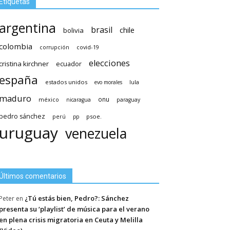
Etiquetas
argentina
brasil
chile
bolivia
colombia
covid-19
corrupción
elecciones
cristina kirchner
ecuador
españa
estados unidos
lula
evo morales
maduro
méxico
onu
nicaragua
paraguay
pedro sánchez
psoe.
perú
pp
uruguay
venezuela
Últimos comentarios
¿Tú estás bien, Pedro?: Sánchez
Peter
en
presenta su ‘playlist’ de música para el verano
en plena crisis migratoria en Ceuta y Melilla