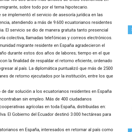
migrante, sobre todo por el tema hipotecario.
 se implementó el servicio de asesoría jurídica en las
lencia, atendiendo a más de 9.600 ecuatorianos residentes
a. El servicio se dio de manera gratuita tanto presencial
a colectiva, llamadas telefónicas y correos electrónicos.
munidad migrante residente en España agradecieron el
año durante estos dos años de labores; tiempo en el que
n la finalidad de respaldar el retorno eficiente, ordenado
gresar al país. La diplomática puntualizó que más de 2500
anes de retorno ejecutados por la institución, entre los que
o de dar solución a los ecuatorianos residentes en España
 encontraban sin empleo. Más de 400 ciudadanos
cooperativas agrícolas en toda España, distribuidas en:
elva. El Gobierno del Ecuador destinó 3.000 hectáreas para
uatorianos en España, interesados en retornar al país como