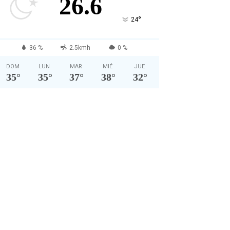
26.6
°
24
36 %
2.5kmh
0 %
DOM
LUN
MAR
MIÉ
JUE
35
°
35
°
37
°
38
°
32
°