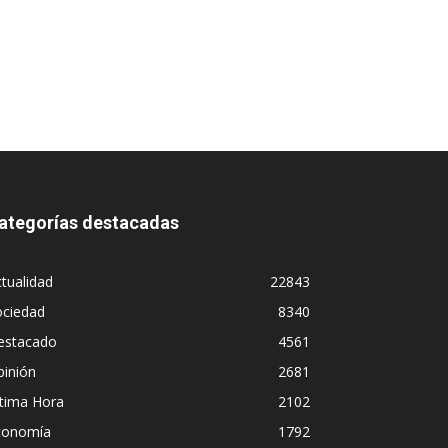
ategorías destacadas
tualidad
22843
ociedad
8340
estacado
4561
pinión
2681
ltima Hora
2102
conomía
1792