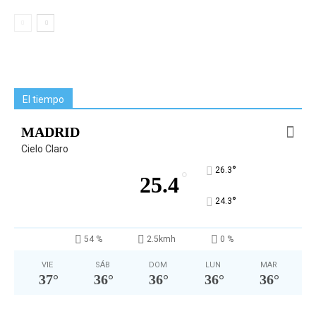
El tiempo
MADRID
Cielo Claro
°
26.3
°
25.4
°
24.3
54 %
2.5kmh
0 %
VIE
SÁB
DOM
LUN
MAR
37
°
36
°
36
°
36
°
36
°