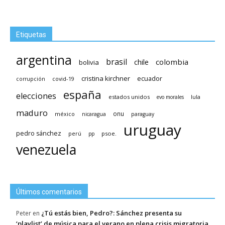
Etiquetas
argentina
brasil
chile
colombia
bolivia
cristina kirchner
ecuador
covid-19
corrupción
españa
elecciones
estados unidos
lula
evo morales
maduro
méxico
onu
nicaragua
paraguay
uruguay
pedro sánchez
psoe.
perú
pp
venezuela
Últimos comentarios
¿Tú estás bien, Pedro?: Sánchez presenta su
Peter
en
‘playlist’ de música para el verano en plena crisis migratoria