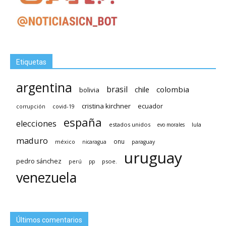
Etiquetas
argentina
brasil
chile
colombia
bolivia
cristina kirchner
ecuador
covid-19
corrupción
españa
elecciones
estados unidos
lula
evo morales
maduro
méxico
onu
nicaragua
paraguay
uruguay
pedro sánchez
psoe.
perú
pp
venezuela
Últimos comentarios