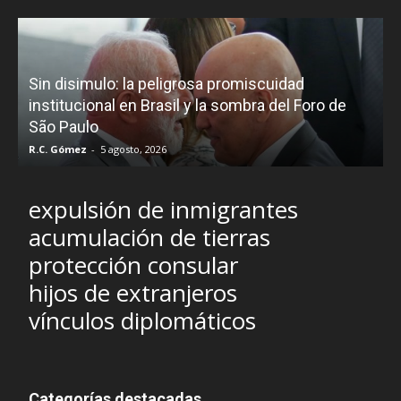
D
Sin disimulo: la peligrosa promiscuidad
p
e
institucional en Brasil y la sombra del Foro de
São Paulo
R.C. Gómez
-
5 agosto, 2026
I
expulsión de inmigrantes
acumulación de tierras
protección consular
hijos de extranjeros
vínculos diplomáticos
Categorías destacadas