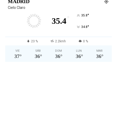
MADRID
Cielo Claro
°
35.8
°
35.4
°
34.8
23 %
2.2kmh
0 %
VIE
SÁB
DOM
LUN
MAR
37
°
36
°
36
°
36
°
36
°