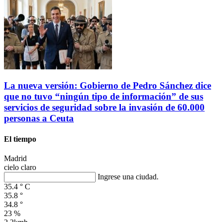
La nueva versión: Gobierno de Pedro Sánchez dice
que no tuvo “ningún tipo de información” de sus
servicios de seguridad sobre la invasión de 60.000
personas a Ceuta
El tiempo
Madrid
cielo claro
Ingrese una ciudad.
35.4
°
C
35.8
°
34.8
°
23 %