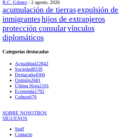
R.C. Gómez
-
2 agosto, 2026
acumulación de tierras
expulsión de
inmigrantes
hijos de extranjeros
protección consular
vínculos
diplomáticos
Categorías destacadas
Actualidad
22842
Sociedad
8339
Destacado
4560
Opinión
2681
Última Hora
2101
Economía
1792
Cultura
676
SOBRE NOSOTROS
SÍGUENOS
Staff
Contacto