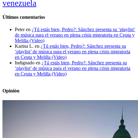
venezuela
Últimos comentarios
Peter
en
¿Tú estás bien, Pedro?: Sánchez presenta su ‘playlist’
de música para el verano en plena crisis migratoria en Ceuta y
Melilla (Video)
Karina L.
en
¿Tú estás bien, Pedro?: Sánchez presenta su
‘playlist’ de música para el verano en plena crisis migratoria
en Ceuta y Melilla (Video)
Indignado
en
¿Tú estás bien, Pedro?: Sánchez presenta su
‘playlist’ de música para el verano en plena crisis migratoria
en Ceuta y Melilla (Video)
Opinión