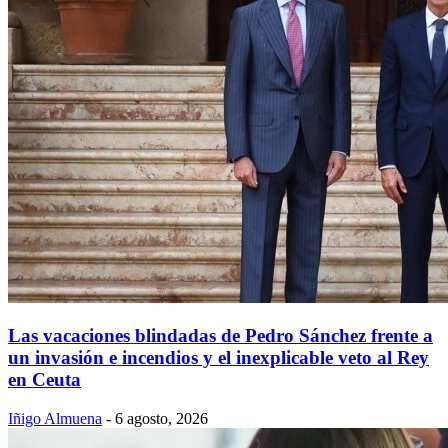
Las vacaciones blindadas de Pedro Sánchez frente a
un invasión e incendios y el inexplicable veto al Rey
en Ceuta
Iñigo Almuena
-
6 agosto, 2026