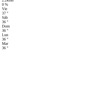
2.2kmh
0 %
Vie
37
°
Sáb
36
°
Dom
36
°
Lun
36
°
Mar
36
°