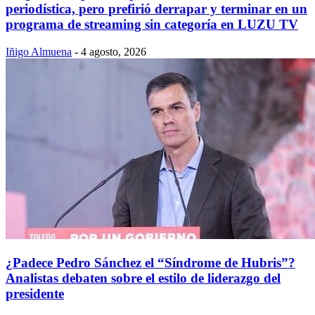
periodística, pero prefirió derrapar y terminar en un
programa de streaming sin categoría en LUZU TV
Iñigo Almuena
-
4 agosto, 2026
¿Padece Pedro Sánchez el “Síndrome de Hubris”?
Analistas debaten sobre el estilo de liderazgo del
presidente