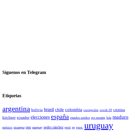
Síguenos en Telegram
Etiquetas
argentina
brasil
chile
colombia
bolivia
cristina
covid-19
corrupción
españa
elecciones
maduro
kirchner
ecuador
estados unidos
lula
evo morales
uruguay
pedro sánchez
méxico
onu
psoe.
nicaragua
paraguay
perú
pp