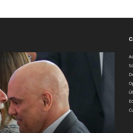
C
Ac
S
D
O
Ú
E
Cu
Diego Leuco pintaba para bueno en la l