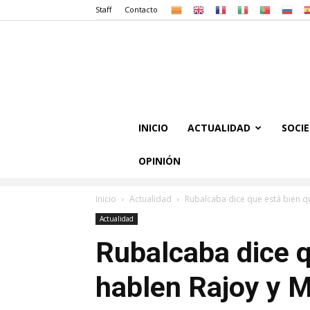
Staff
Contacto
INICIO
ACTUALIDAD
SOCI
OPINIÓN
Inicio
Actualidad
Rubalcaba dice que está bien q
Actualidad
Rubalcaba dice q
hablen Rajoy y 