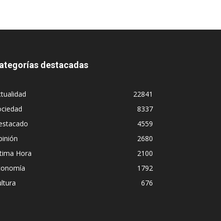
ategorías destacadas
tualidad
22841
ociedad
8337
estacado
4559
pinión
2680
ltima Hora
2100
conomía
1792
ltura
676
abor periodística,
¿Padece Pedro S