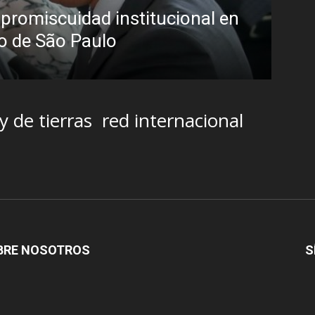
pero prefirió derrapar y terminar en u
streaming sin categoría en LUZU TV
Iñigo Almuena
-
4 agosto, 2026
ey de tierras
red internacional
BRE NOSOTROS
S