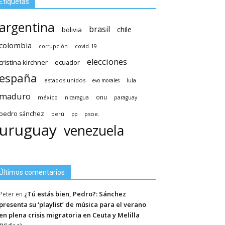
Etiquetas
argentina
brasil
chile
bolivia
colombia
covid-19
corrupción
elecciones
cristina kirchner
ecuador
españa
estados unidos
lula
evo morales
maduro
méxico
onu
nicaragua
paraguay
pedro sánchez
psoe.
perú
pp
uruguay
venezuela
Últimos comentarios
¿Tú estás bien, Pedro?: Sánchez
Peter
en
presenta su ‘playlist’ de música para el verano
en plena crisis migratoria en Ceuta y Melilla