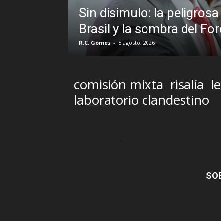
grosa promiscuidad institucional en
l Foro de São Paulo
comisión mixta
risalía
l
laboratorio clandestino
SO