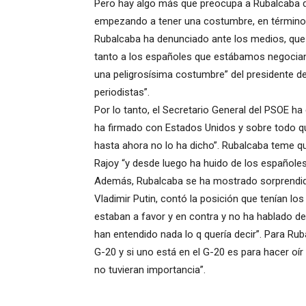
Pero hay algo más que preocupa a Rubalcaba de 
empezando a tener una costumbre, en términos 
Rubalcaba ha denunciado ante los medios, que Ra
tanto a los españoles que estábamos negocian
una peligrosísima costumbre” del presidente del
periodistas”.
Por lo tanto, el Secretario General del PSOE ha
ha firmado con Estados Unidos y sobre todo qu
hasta ahora no lo ha dicho”. Rubalcaba teme qu
Rajoy “y desde luego ha huido de los españoles 
Además, Rubalcaba se ha mostrado sorprendido 
Vladimir Putin, contó la posición que tenían los
estaban a favor y en contra y no ha hablado de
han entendido nada lo q quería decir”. Para Ru
G-20 y si uno está en el G-20 es para hacer oí
no tuvieran importancia”.