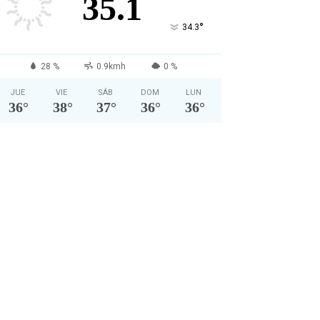
35.1
°
34.3
28 %
0.9kmh
0 %
JUE
VIE
SÁB
DOM
LUN
36
°
38
°
37
°
36
°
36
°