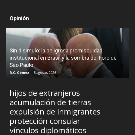
Opinión
D
Sin disimulo: la peligrosa promiscuidad
p
e
institucional en Brasil y la sombra del Foro de
São Paulo
R.C. Gómez
-
5 agosto, 2026
I
hijos de extranjeros
acumulación de tierras
expulsión de inmigrantes
protección consular
vínculos diplomáticos