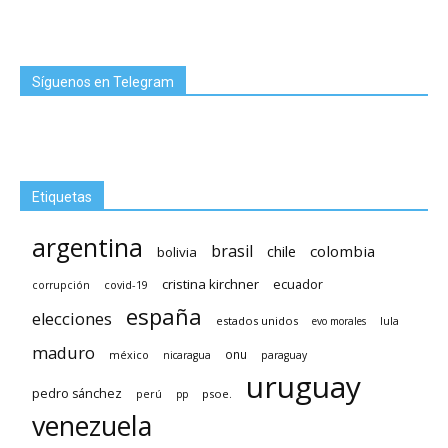
Síguenos en Telegram
Etiquetas
argentina
brasil
chile
colombia
bolivia
cristina kirchner
ecuador
covid-19
corrupción
españa
elecciones
estados unidos
lula
evo morales
maduro
méxico
onu
nicaragua
paraguay
uruguay
pedro sánchez
psoe.
perú
pp
venezuela