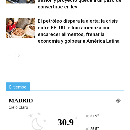
sesión y proyecto queda a un paso de
convertirse en ley
El petróleo dispara la alerta: la crisis
entre EE. UU. e Irán amenaza con
encarecer alimentos, frenar la
economía y golpear a América Latina
El tiempo
MADRID
Cielo Claro
°
31.9
°
30.9
°
28.5