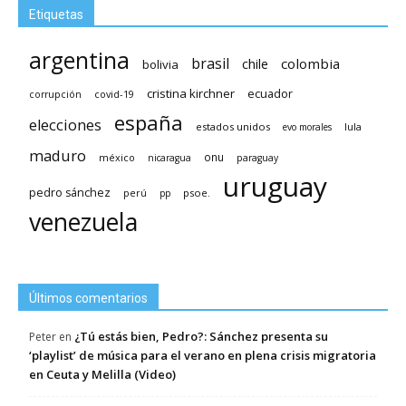
Etiquetas
argentina
brasil
chile
colombia
bolivia
cristina kirchner
ecuador
covid-19
corrupción
españa
elecciones
estados unidos
lula
evo morales
maduro
méxico
onu
nicaragua
paraguay
uruguay
pedro sánchez
psoe.
perú
pp
venezuela
Últimos comentarios
¿Tú estás bien, Pedro?: Sánchez presenta su
Peter
en
‘playlist’ de música para el verano en plena crisis migratoria
en Ceuta y Melilla (Video)