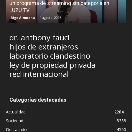
un programa de streaming sin categoría en
H
LUZU TV
l
Iñigo Almuena
-
4 agosto, 2026
R
dr. anthony fauci
hijos de extranjeros
laboratorio clandestino
ley de propiedad privada
red internacional
Categorías destacadas
Actualidad
22841
Sociedad
8338
Destacado
4560