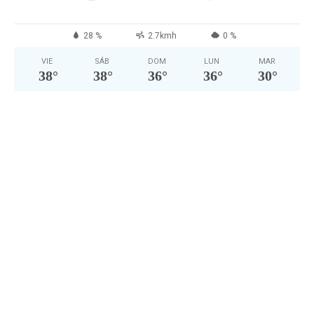
28 %
2.7kmh
0 %
VIE
SÁB
DOM
LUN
MAR
38
°
38
°
36
°
36
°
30
°