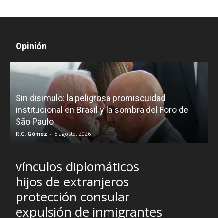
Opinión
D
Sin disimulo: la peligrosa promiscuidad
p
e
institucional en Brasil y la sombra del Foro de
São Paulo
R.C. Gómez
-
5 agosto, 2026
I
vínculos diplomáticos
hijos de extranjeros
protección consular
expulsión de inmigrantes