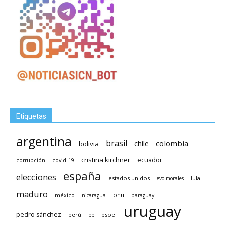
Etiquetas
argentina
brasil
chile
colombia
bolivia
cristina kirchner
ecuador
covid-19
corrupción
españa
elecciones
estados unidos
lula
evo morales
maduro
méxico
onu
nicaragua
paraguay
uruguay
pedro sánchez
psoe.
perú
pp