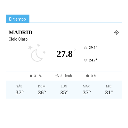
El tiempo
MADRID
Cielo Claro
°
29.1
°
27.8
°
24.7
31 %
3.1kmh
0 %
SÁB
DOM
LUN
MAR
MIÉ
37
°
36
°
35
°
37
°
31
°