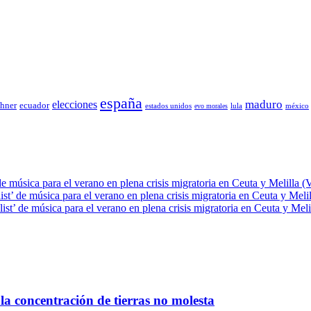
españa
elecciones
maduro
chner
ecuador
estados unidos
lula
méxico
evo morales
de música para el verano en plena crisis migratoria en Ceuta y Melilla (
ist’ de música para el verano en plena crisis migratoria en Ceuta y Meli
ist’ de música para el verano en plena crisis migratoria en Ceuta y Meli
la concentración de tierras no molesta