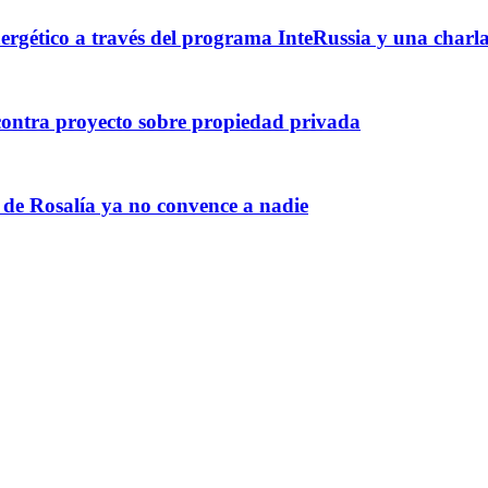
nergético a través del programa InteRussia y una charl
ontra proyecto sobre propiedad privada
 de Rosalía ya no convence a nadie