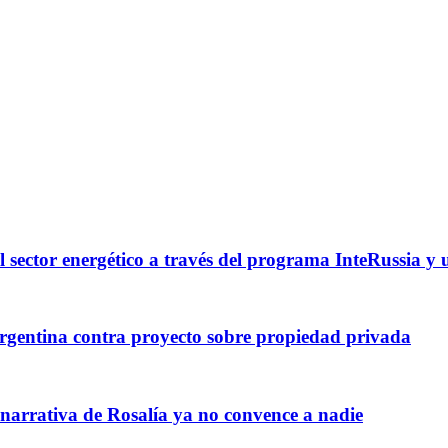
l sector energético a través del programa InteRussia y
gentina contra proyecto sobre propiedad privada
 narrativa de Rosalía ya no convence a nadie