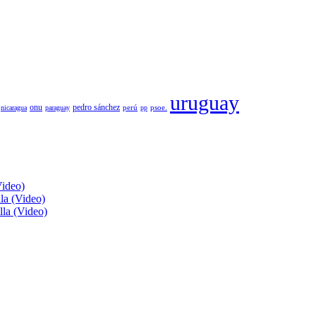
uruguay
pedro sánchez
onu
psoe.
nicaragua
paraguay
perú
pp
Video)
lla (Video)
lla (Video)