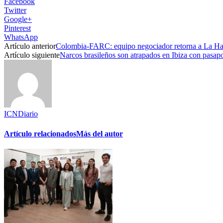
Facebook
Twitter
Google+
Pinterest
WhatsApp
Artículo anterior
Colombia-FARC: equipo negociador retorna a La Hab
Artículo siguiente
Narcos brasileños son atrapados en Ibiza con pasapo
ICNDiario
Artículo relacionados
Más del autor