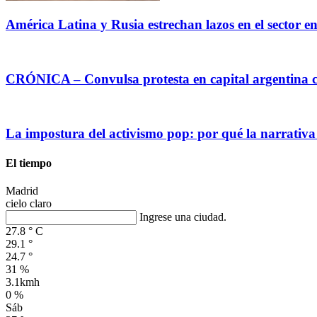
América Latina y Rusia estrechan lazos en el sector e
CRÓNICA – Convulsa protesta en capital argentina c
La impostura del activismo pop: por qué la narrativa
El tiempo
Madrid
cielo claro
Ingrese una ciudad.
27.8
°
C
29.1
°
24.7
°
31 %
3.1kmh
0 %
Sáb