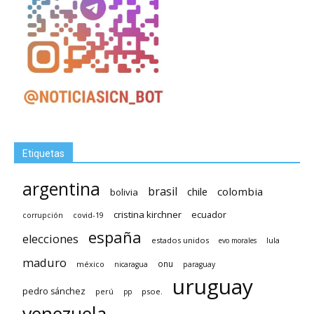
Etiquetas
argentina
brasil
chile
colombia
bolivia
cristina kirchner
ecuador
covid-19
corrupción
españa
elecciones
estados unidos
lula
evo morales
maduro
méxico
onu
nicaragua
paraguay
uruguay
pedro sánchez
psoe.
perú
pp
venezuela