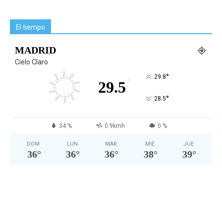
El tiempo
MADRID
Cielo Claro
°
29.8
°
29.5
°
28.5
34 %
0.9kmh
0 %
DOM
LUN
MAR
MIÉ
JUE
36
°
36
°
36
°
38
°
39
°