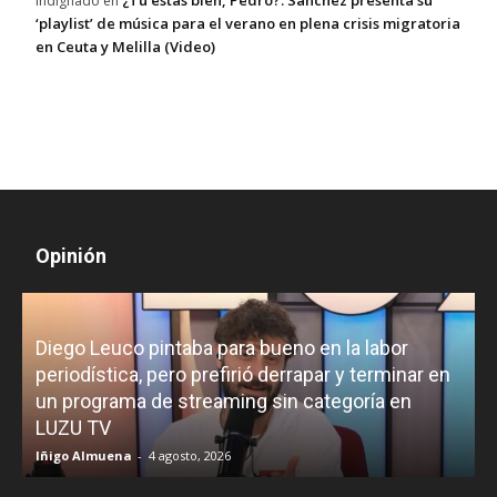
¿Tú estás bien, Pedro?: Sánchez presenta su
Indignado
en
‘playlist’ de música para el verano en plena crisis migratoria
en Ceuta y Melilla (Video)
Opinión
Diego Leuco pintaba para bueno en la labor
periodística, pero prefirió derrapar y terminar en
un programa de streaming sin categoría en
H
LUZU TV
l
Iñigo Almuena
-
4 agosto, 2026
R