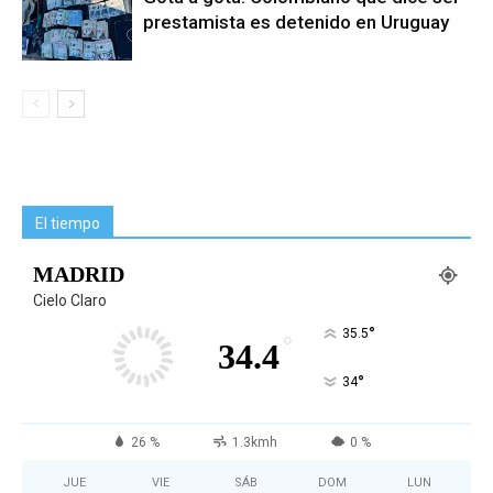
prestamista es detenido en Uruguay
El tiempo
MADRID
Cielo Claro
°
35.5
°
34.4
°
34
26 %
1.3kmh
0 %
JUE
VIE
SÁB
DOM
LUN