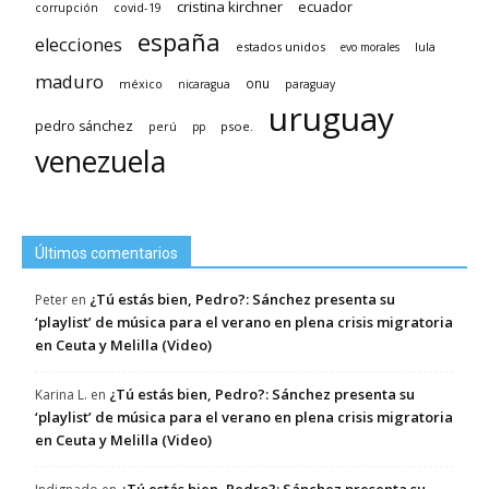
cristina kirchner
ecuador
covid-19
corrupción
españa
elecciones
estados unidos
lula
evo morales
maduro
méxico
onu
nicaragua
paraguay
uruguay
pedro sánchez
psoe.
perú
pp
venezuela
Últimos comentarios
¿Tú estás bien, Pedro?: Sánchez presenta su
Peter
en
‘playlist’ de música para el verano en plena crisis migratoria
en Ceuta y Melilla (Video)
¿Tú estás bien, Pedro?: Sánchez presenta su
Karina L.
en
‘playlist’ de música para el verano en plena crisis migratoria
en Ceuta y Melilla (Video)