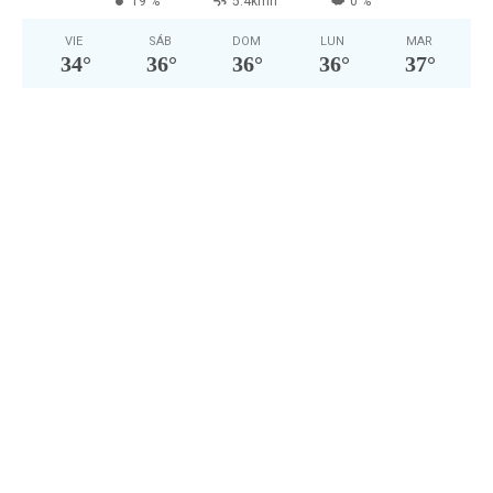
19 %
5.4kmh
0 %
VIE
SÁB
DOM
LUN
MAR
34
°
36
°
36
°
36
°
37
°