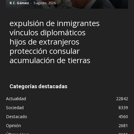
R.C. Gómez
-
5 agosto, 2026
I
expulsión de inmigrantes
vínculos diplomáticos
hijos de extranjeros
protección consular
acumulación de tierras
Categorías destacadas
Actualidad
22842
Sociedad
8339
Destacado
4560
Opinión
2681