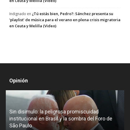
en Ceuta y Melilla (Video)
¿Tú estás bien, Pedro?: Sánchez presenta su
Indignado
en
‘playlist’ de música para el verano en plena crisis migratoria
en Ceuta y Melilla (Video)
Opinión
D
Sin disimulo: la peligrosa promiscuidad
p
e
institucional en Brasil y la sombra del Foro de
São Paulo