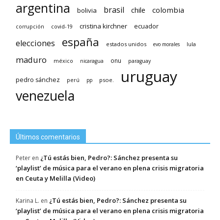
argentina
brasil
chile
colombia
bolivia
cristina kirchner
ecuador
covid-19
corrupción
españa
elecciones
estados unidos
lula
evo morales
maduro
méxico
onu
nicaragua
paraguay
uruguay
pedro sánchez
psoe.
perú
pp
venezuela
Últimos comentarios
¿Tú estás bien, Pedro?: Sánchez presenta su
Peter
en
‘playlist’ de música para el verano en plena crisis migratoria
en Ceuta y Melilla (Video)
¿Tú estás bien, Pedro?: Sánchez presenta su
Karina L.
en
‘playlist’ de música para el verano en plena crisis migratoria