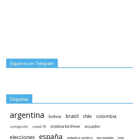
Síguenos en Telegram
Etiquetas
argentina
brasil
chile
colombia
bolivia
cristina kirchner
ecuador
covid-19
corrupción
españa
elecciones
estados unidos
lula
evo morales