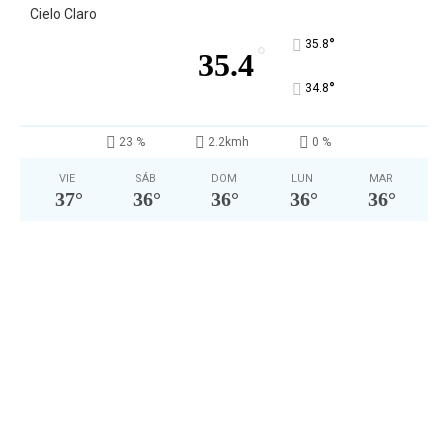
Cielo Claro
°
35.8
°
35.4
°
34.8
23 %
2.2kmh
0 %
VIE
SÁB
DOM
LUN
MAR
37
°
36
°
36
°
36
°
36
°