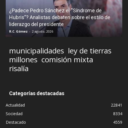
¿Padece Pedro Sánchez el “Síndrome de
C
Hubris”? Analistas debaten sobre el estilo de
c
liderazgo del presidente
R.C. Gómez
-
2 agosto, 2026
M
municipalidades
ley de tierras
millones
comisión mixta
risalía
Categorías destacadas
Actualidad
22841
Sociedad
8334
Destacado
4559