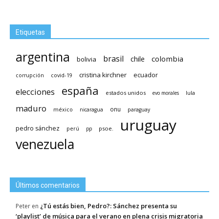
Etiquetas
argentina
brasil
chile
colombia
bolivia
cristina kirchner
ecuador
covid-19
corrupción
españa
elecciones
estados unidos
lula
evo morales
maduro
méxico
onu
nicaragua
paraguay
uruguay
pedro sánchez
psoe.
perú
pp
venezuela
Últimos comentarios
¿Tú estás bien, Pedro?: Sánchez presenta su
Peter
en
‘playlist’ de música para el verano en plena crisis migratoria