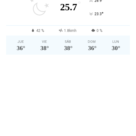
°
26.9
°
25.7
°
23.3
42 %
1.8kmh
0 %
JUE
VIE
SÁB
DOM
LUN
36
°
38
°
38
°
36
°
30
°