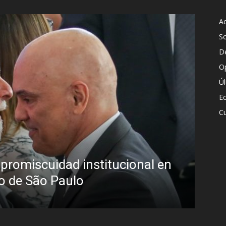
Ac
S
D
O
Ú
E
Cu
Diego Leuco pintaba para buen
l en
pero prefirió derrapar y term
streaming sin categoría en 
Iñigo Almuena
-
4 agosto, 2026