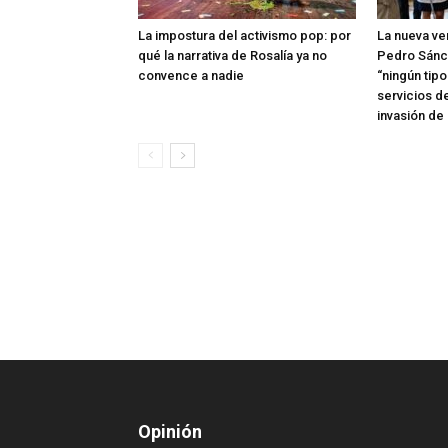
La impostura del activismo pop: por
La nueva ve
qué la narrativa de Rosalía ya no
Pedro Sánc
convence a nadie
“ningún tip
servicios d
invasión de
Opinión