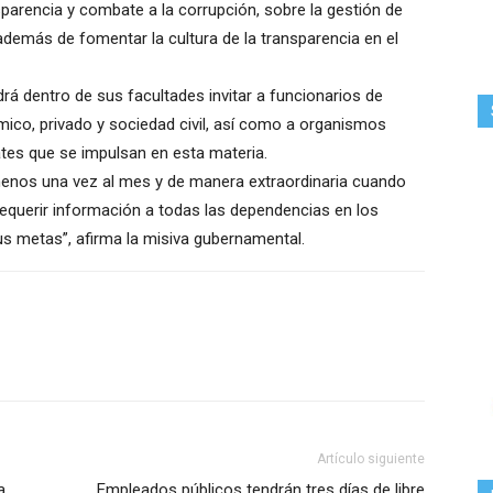
parencia y combate a la corrupción, sobre la gestión de
además de fomentar la cultura de la transparencia en el
rá dentro de sus facultades invitar a funcionarios de
mico, privado y sociedad civil, así como a organismos
ates que se impulsan en esta materia.
 menos una vez al mes y de manera extraordinaria cuando
requerir información a todas las dependencias en los
us metas”, afirma la misiva gubernamental.
Artículo siguiente
a
Empleados públicos tendrán tres días de libre