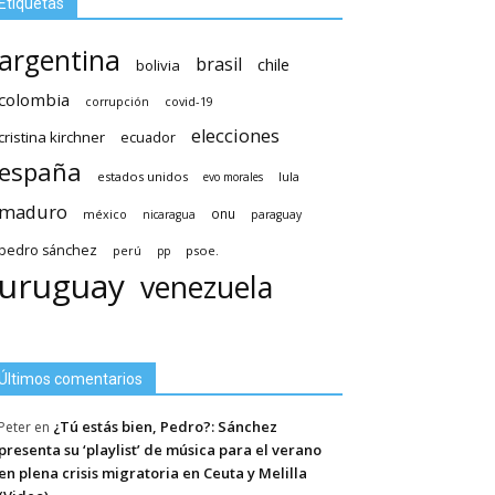
Etiquetas
argentina
brasil
chile
bolivia
colombia
covid-19
corrupción
elecciones
cristina kirchner
ecuador
españa
estados unidos
lula
evo morales
maduro
méxico
onu
nicaragua
paraguay
pedro sánchez
psoe.
perú
pp
uruguay
venezuela
Últimos comentarios
¿Tú estás bien, Pedro?: Sánchez
Peter
en
presenta su ‘playlist’ de música para el verano
en plena crisis migratoria en Ceuta y Melilla