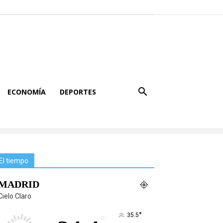
ECONOMÍA
DEPORTES
El tiempo
MADRID
Cielo Claro
°
35.5
°