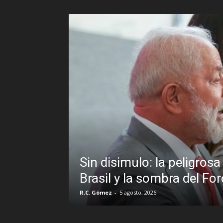
: la peligrosa promiscuidad instituciona
sombra del Foro de São Paulo
2026