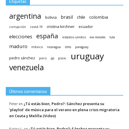
Etiquetas
argentina
brasil
chile
colombia
bolivia
cristina kirchner
ecuador
covid-19
corrupción
españa
elecciones
estados unidos
lula
evo morales
maduro
méxico
onu
nicaragua
paraguay
uruguay
pedro sánchez
psoe.
perú
pp
venezuela
Últimos comentarios
¿Tú estás bien, Pedro?: Sánchez presenta su
Peter
en
‘playlist’ de música para el verano en plena crisis migratoria
en Ceuta y Melilla (Video)
¿Tú estás bien, Pedro?: Sánchez presenta su
Karina L.
en