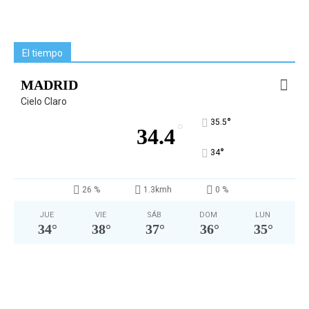
El tiempo
MADRID
Cielo Claro
°
35.5
°
34.4
°
34
26 %
1.3kmh
0 %
JUE
VIE
SÁB
DOM
LUN
34
°
38
°
37
°
36
°
35
°