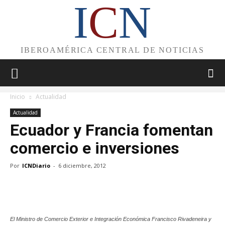
I
C
N
IBEROAMÉRICA CENTRAL DE NOTICIAS
Inicio
Actualidad
Actualidad
Ecuador y Francia fomentan
comercio e inversiones
Por
ICNDiario
-
6 diciembre, 2012
El Ministro de Comercio Exterior e Integración Económica Francisco Rivadeneira y