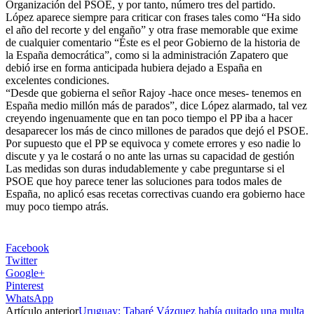
Organización del PSOE, y por tanto, número tres del partido.
López aparece siempre para criticar con frases tales como “Ha sido
el año del recorte y del engaño” y otra frase memorable que exime
de cualquier comentario “Éste es el peor Gobierno de la historia de
la España democrática”, como si la administración Zapatero que
debió irse en forma anticipada hubiera dejado a España en
excelentes condiciones.
“Desde que gobierna el señor Rajoy -hace once meses- tenemos en
España medio millón más de parados”, dice López alarmado, tal vez
creyendo ingenuamente que en tan poco tiempo el PP iba a hacer
desaparecer los más de cinco millones de parados que dejó el PSOE.
Por supuesto que el PP se equivoca y comete errores y eso nadie lo
discute y ya le costará o no ante las urnas su capacidad de gestión
Las medidas son duras indudablemente y cabe preguntarse si el
PSOE que hoy parece tener las soluciones para todos males de
España, no aplicó esas recetas correctivas cuando era gobierno hace
muy poco tiempo atrás.
Facebook
Twitter
Google+
Pinterest
WhatsApp
Artículo anterior
Uruguay: Tabaré Vázquez había quitado una multa