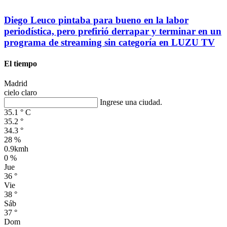
Diego Leuco pintaba para bueno en la labor
periodística, pero prefirió derrapar y terminar en un
programa de streaming sin categoría en LUZU TV
El tiempo
Madrid
cielo claro
Ingrese una ciudad.
35.1
°
C
35.2
°
34.3
°
28 %
0.9kmh
0 %
Jue
36
°
Vie
38
°
Sáb
37
°
Dom