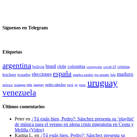
Síguenos en Telegram
Etiquetas
argentina
brasil
chile
colombia
bolivia
cristina
covid-19
corrupción
españa
elecciones
maduro
kirchner
ecuador
estados unidos
lula
evo morales
uruguay
pedro sánchez
méxico
onu
psoe.
nicaragua
paraguay
perú
pp
venezuela
Últimos comentarios
Peter
en
¿Tú estás bien, Pedro?: Sánchez presenta su ‘playlist’
de música para el verano en plena crisis migratoria en Ceuta y
Melilla (Video)
Karina L.
en
¿Tú estás bien, Pedro?: Sánchez presenta su