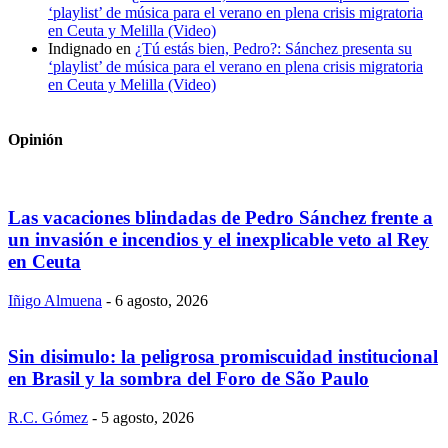
‘playlist’ de música para el verano en plena crisis migratoria
en Ceuta y Melilla (Video)
Indignado
en
¿Tú estás bien, Pedro?: Sánchez presenta su
‘playlist’ de música para el verano en plena crisis migratoria
en Ceuta y Melilla (Video)
Opinión
Las vacaciones blindadas de Pedro Sánchez frente a
un invasión e incendios y el inexplicable veto al Rey
en Ceuta
Iñigo Almuena
-
6 agosto, 2026
Sin disimulo: la peligrosa promiscuidad institucional
en Brasil y la sombra del Foro de São Paulo
R.C. Gómez
-
5 agosto, 2026