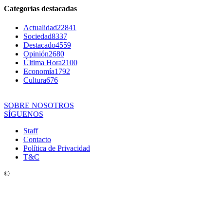
Categorías destacadas
Actualidad
22841
Sociedad
8337
Destacado
4559
Opinión
2680
Última Hora
2100
Economía
1792
Cultura
676
SOBRE NOSOTROS
SÍGUENOS
Staff
Contacto
Política de Privacidad
T&C
©