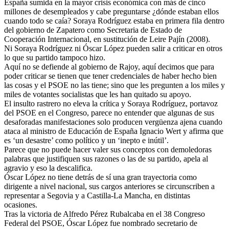
España sumida en la mayor crisis económica con más de cinco
millones de desempleados y cabe preguntarse ¿dónde estaban ellos
cuando todo se caía? Soraya Rodríguez estaba en primera fila dentro
del gobierno de Zapatero como Secretaria de Estado de
Cooperación Internacional, en sustitución de Leire Pajín (2008).
Ni Soraya Rodríguez ni Óscar López pueden salir a criticar en otros
lo que su partido tampoco hizo.
Aquí no se defiende al gobierno de Rajoy, aquí decimos que para
poder criticar se tienen que tener credenciales de haber hecho bien
las cosas y el PSOE no las tiene; sino que les pregunten a los miles y
miles de votantes socialistas que les han quitado su apoyo.
El insulto rastrero no eleva la crítica y Soraya Rodríguez, portavoz
del PSOE en el Congreso, parece no entender que algunas de sus
desaforadas manifestaciones solo producen vergüenza ajena cuando
ataca al ministro de Educación de España Ignacio Wert y afirma que
es ‘un desastre’ como político y un ‘inepto e inútil’.
Parece que no puede hacer valer sus conceptos con demoledoras
palabras que justifiquen sus razones o las de su partido, apela al
agravio y eso la descalifica.
Óscar López no tiene detrás de sí una gran trayectoria como
dirigente a nivel nacional, sus cargos anteriores se circunscriben a
representar a Segovia y a Castilla-La Mancha, en distintas
ocasiones.
Tras la victoria de Alfredo Pérez Rubalcaba en el 38 Congreso
Federal del PSOE, Óscar López fue nombrado secretario de