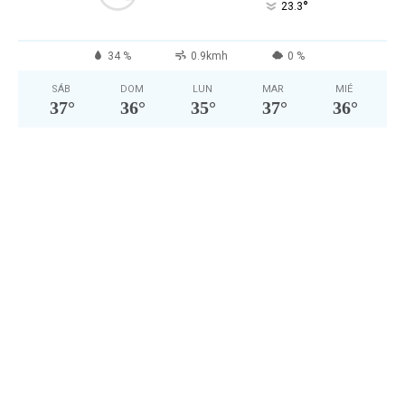
°
23.3
34 %
0.9kmh
0 %
SÁB
DOM
LUN
MAR
MIÉ
37
°
36
°
35
°
37
°
36
°