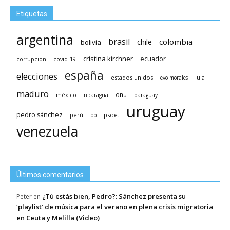
Etiquetas
argentina
brasil
chile
colombia
bolivia
cristina kirchner
ecuador
covid-19
corrupción
españa
elecciones
estados unidos
lula
evo morales
maduro
méxico
onu
nicaragua
paraguay
uruguay
pedro sánchez
psoe.
perú
pp
venezuela
Últimos comentarios
¿Tú estás bien, Pedro?: Sánchez presenta su
Peter
en
‘playlist’ de música para el verano en plena crisis migratoria
en Ceuta y Melilla (Video)