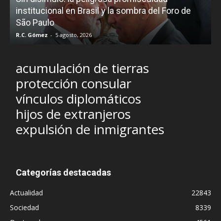
e
institucional en Brasil y la sombra del Foro de
São Paulo
R.C. Gómez
-
5 agosto, 2026
I
acumulación de tierras
protección consular
vínculos diplomáticos
hijos de extranjeros
expulsión de inmigrantes
Categorías destacadas
Actualidad
22843
Sociedad
8339