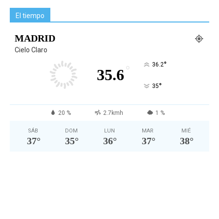
El tiempo
MADRID
Cielo Claro
°
36.2
°
35.6
°
35
20 %
2.7kmh
1 %
SÁB
DOM
LUN
MAR
MIÉ
37
°
35
°
36
°
37
°
38
°