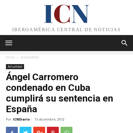
I
C
N
IBEROAMÉRICA CENTRAL DE NOTICIAS
Inicio
Actualidad
Actualidad
Ángel Carromero
condenado en Cuba
cumplirá su sentencia en
España
Por
ICNDiario
-
15 diciembre, 2012