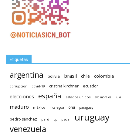
Etiquetas
argentina
brasil
chile
colombia
bolivia
cristina kirchner
ecuador
covid-19
corrupción
españa
elecciones
estados unidos
lula
evo morales
maduro
méxico
onu
nicaragua
paraguay
uruguay
pedro sánchez
psoe.
perú
pp
venezuela