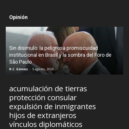
Opinión
D
Sin disimulo: la peligrosa promiscuidad
p
e
institucional en Brasil y la sombra del Foro de
São Paulo
R.C. Gómez
-
5 agosto, 2026
I
acumulación de tierras
protección consular
expulsión de inmigrantes
hijos de extranjeros
vínculos diplomáticos