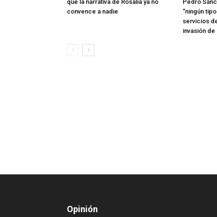
qué la narrativa de Rosalía ya no
Pedro Sánc
convence a nadie
“ningún tip
servicios d
invasión de
Opinión