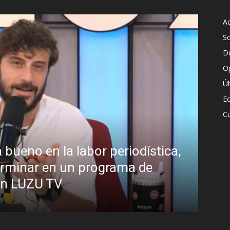
Ac
S
D
O
Ú
E
Cu
 labor periodística,
¿Padece Pedro
 un programa de
Analistas debat
presidente
R.C. Gómez
-
2 agosto, 2026