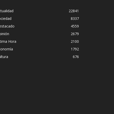
tualidad
22841
ociedad
8337
estacado
4559
pinión
2679
ltima Hora
2100
conomía
1792
ltura
676
 Sánchez el “Síndrome de Hubris”?
en sobre el estilo de liderazgo del