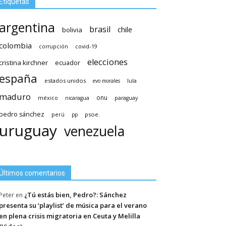
Etiquetas
argentina
brasil
chile
bolivia
colombia
covid-19
corrupción
elecciones
cristina kirchner
ecuador
españa
estados unidos
lula
evo morales
maduro
méxico
onu
nicaragua
paraguay
pedro sánchez
psoe.
perú
pp
uruguay
venezuela
Últimos comentarios
¿Tú estás bien, Pedro?: Sánchez
Peter
en
presenta su ‘playlist’ de música para el verano
en plena crisis migratoria en Ceuta y Melilla