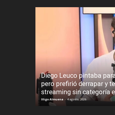
Diego Leuco pintaba para bueno en la
pero prefirió derrapar y terminar en
streaming sin categoría en LUZU TV
Iñigo Almuena
-
4 agosto, 2026