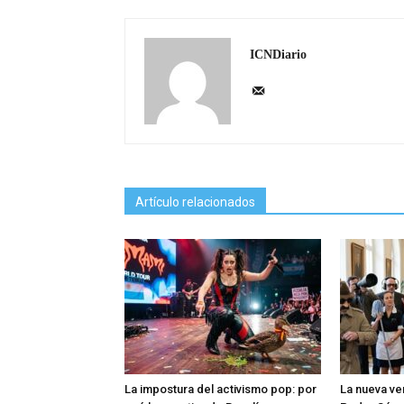
ICNDiario
Artículo relacionados
La impostura del activismo pop: por
La nueva ve