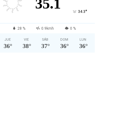
35.1
°
34.3
28 %
0.9kmh
0 %
JUE
VIE
SÁB
DOM
LUN
36
°
38
°
37
°
36
°
36
°