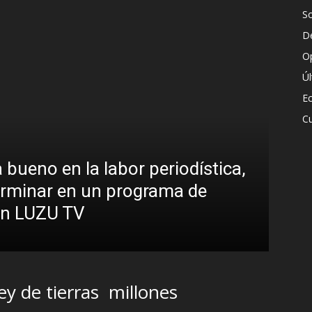
S
D
O
Ú
E
Cu
bueno en la labor periodística,
¿Pa
terminar en un programa de
Ana
 en LUZU TV
pre
R.C. G
ley de tierras
millones