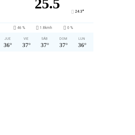
25.5
°
24.3
46 %
1.8kmh
0 %
JUE
VIE
SÁB
DOM
LUN
36
°
37
°
37
°
37
°
36
°