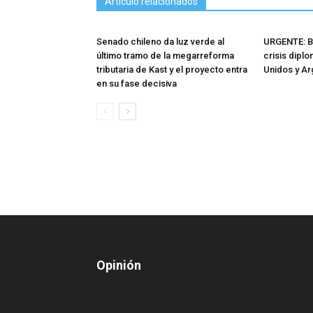
Artículo relacionados
Senado chileno da luz verde al
URGENTE: Br
último tramo de la megarreforma
crisis dipl
tributaria de Kast y el proyecto entra
Unidos y Ar
en su fase decisiva
Opinión