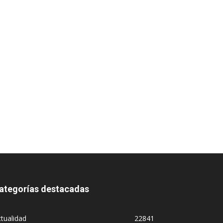
ategorías destacadas
tualidad
22841