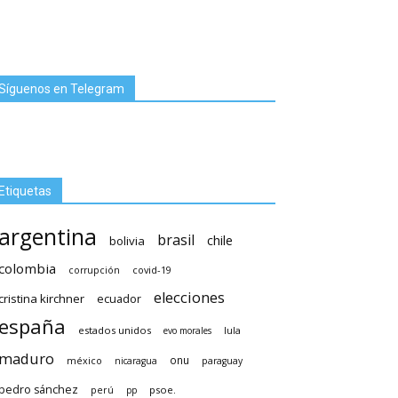
Síguenos en Telegram
Etiquetas
argentina
brasil
chile
bolivia
colombia
covid-19
corrupción
elecciones
cristina kirchner
ecuador
españa
estados unidos
lula
evo morales
maduro
méxico
onu
nicaragua
paraguay
pedro sánchez
psoe.
perú
pp