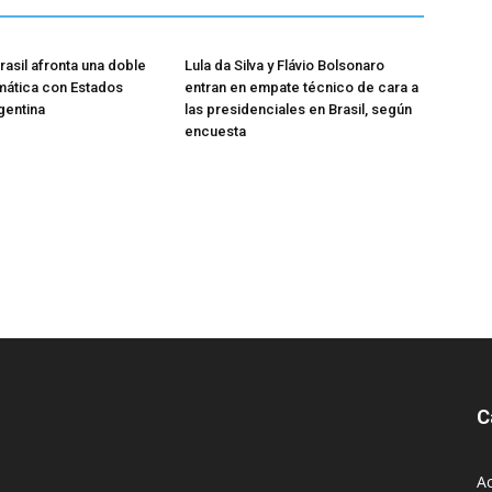
asil afronta una doble
Lula da Silva y Flávio Bolsonaro
omática con Estados
entran en empate técnico de cara a
gentina
las presidenciales en Brasil, según
encuesta
C
Ac