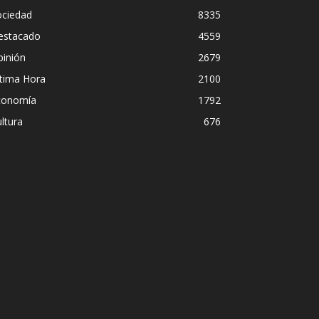
ociedad
8335
estacado
4559
pinión
2679
ltima Hora
2100
conomía
1792
ltura
676
dece Pedro Sánchez el “Síndrome de Hu
listas debaten sobre el estilo de lideraz
sidente
ómez
-
2 agosto, 2026