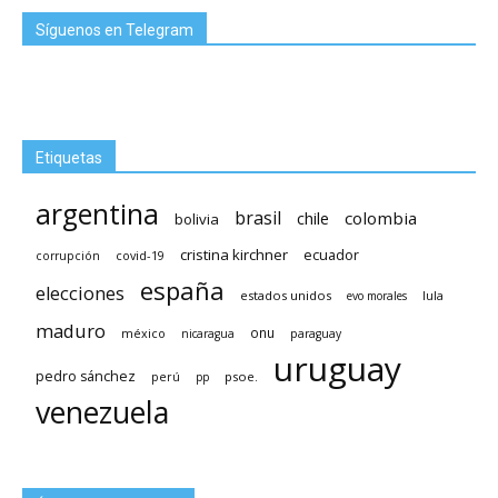
Síguenos en Telegram
Etiquetas
argentina
brasil
chile
colombia
bolivia
cristina kirchner
ecuador
covid-19
corrupción
españa
elecciones
estados unidos
lula
evo morales
maduro
méxico
onu
nicaragua
paraguay
uruguay
pedro sánchez
psoe.
perú
pp
venezuela