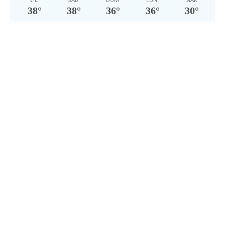
VIE
SÁB
DOM
LUN
MAR
38
°
38
°
36
°
36
°
30
°