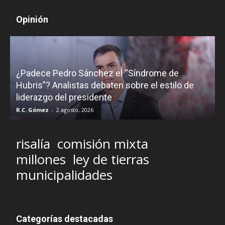
Opinión
¿Padece Pedro Sánchez el “Síndrome de
C
Hubris”? Analistas debaten sobre el estilo de
c
liderazgo del presidente
R.C. Gómez
-
2 agosto, 2026
M
risalía
comisión mixta
millones
ley de tierras
municipalidades
Categorías destacadas