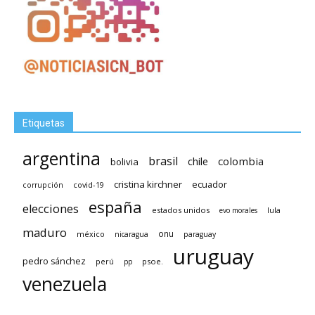
Etiquetas
argentina
brasil
chile
colombia
bolivia
cristina kirchner
ecuador
covid-19
corrupción
españa
elecciones
estados unidos
lula
evo morales
maduro
méxico
onu
nicaragua
paraguay
uruguay
pedro sánchez
psoe.
perú
pp
venezuela