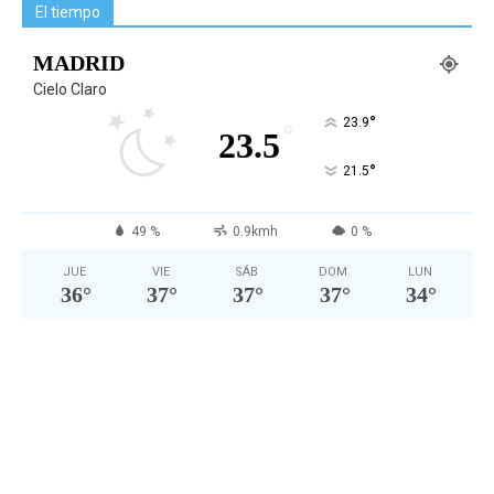
El tiempo
MADRID
Cielo Claro
°
23.9
°
23.5
°
21.5
49 %
0.9kmh
0 %
JUE
VIE
SÁB
DOM
LUN
36
°
37
°
37
°
37
°
34
°