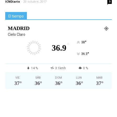
ICNDiario
-
20 octubre, 2017
9
El tiempo
MADRID
Cielo Claro
°
38
°
36.9
°
36.3
14 %
3.1kmh
0 %
VIE
SÁB
DOM
LUN
MAR
37
°
36
°
36
°
36
°
37
°