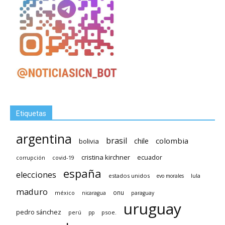
Etiquetas
argentina
brasil
chile
colombia
bolivia
cristina kirchner
ecuador
covid-19
corrupción
españa
elecciones
estados unidos
lula
evo morales
maduro
méxico
onu
nicaragua
paraguay
uruguay
pedro sánchez
psoe.
perú
pp