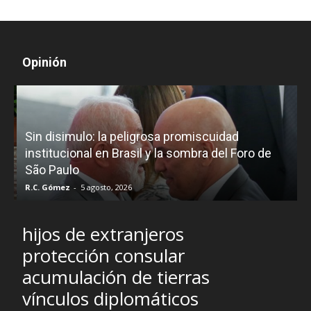
Opinión
D
Sin disimulo: la peligrosa promiscuidad
p
e
institucional en Brasil y la sombra del Foro de
São Paulo
R.C. Gómez
-
5 agosto, 2026
I
hijos de extranjeros
protección consular
acumulación de tierras
vínculos diplomáticos