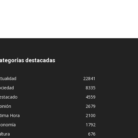
ategorías destacadas
tualidad
22841
ociedad
8335
estacado
4559
pinión
2679
ltima Hora
2100
conomía
1792
ltura
676