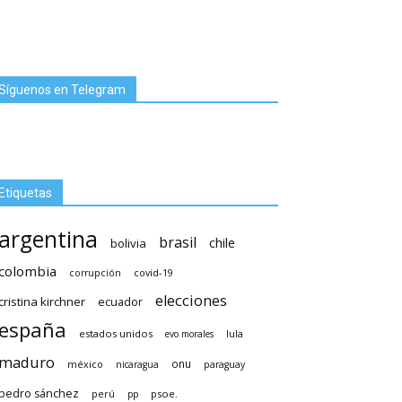
Síguenos en Telegram
Etiquetas
argentina
brasil
chile
bolivia
colombia
covid-19
corrupción
elecciones
cristina kirchner
ecuador
españa
estados unidos
lula
evo morales
maduro
méxico
onu
nicaragua
paraguay
pedro sánchez
psoe.
perú
pp