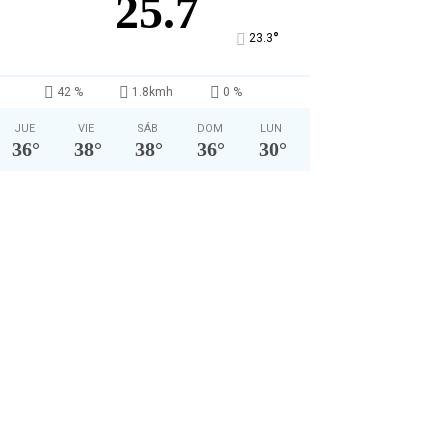
25.7
°
23.3
42 %
1.8kmh
0 %
JUE
VIE
SÁB
DOM
LUN
36
°
38
°
38
°
36
°
30
°