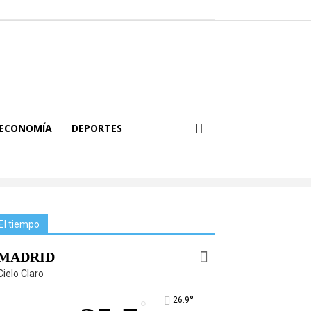
ECONOMÍA
DEPORTES
El tiempo
MADRID
Cielo Claro
°
26.9
°